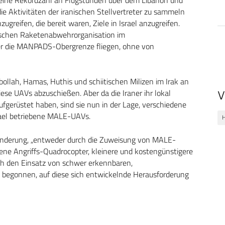
ie Aktivitäten der iranischen Stellvertreter zu sammeln
reifen, die bereit waren, Ziele in Israel anzugreifen.
lischen Raketenabwehrorganisation im
er die MANPADS-Obergrenze fliegen, ohne von
bollah, Hamas, Huthis und schiitischen Milizen im Irak an
ese UAVs abzuschießen. Aber da die Iraner ihr lokal
V
ufgerüstet haben, sind sie nun in der Lage, verschiedene
rael betriebene MALE-UAVs.
H
 Änderung, „entweder durch die Zuweisung von MALE-
ene Angriffs-Quadrocopter, kleinere und kostengünstigere
ch den Einsatz von schwer erkennbaren,
t begonnen, auf diese sich entwickelnde Herausforderung