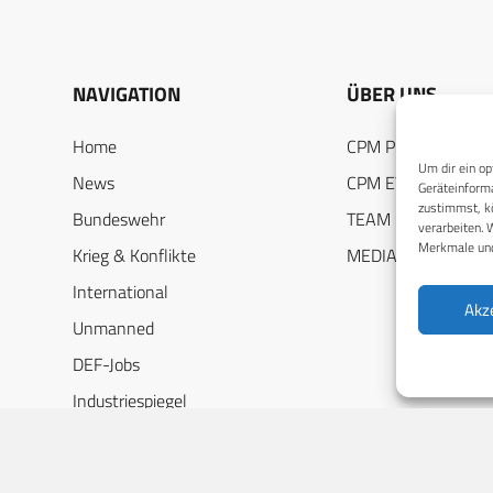
NAVIGATION
ÜBER UNS
Home
CPM PUBLICATION
Um dir ein op
News
CPM EVENTS
Geräteinforma
zustimmst, kö
Bundeswehr
TEAM
verarbeiten. 
Merkmale und
Krieg & Konflikte
MEDIADATEN
International
Akz
Unmanned
DEF-Jobs
Industriespiegel