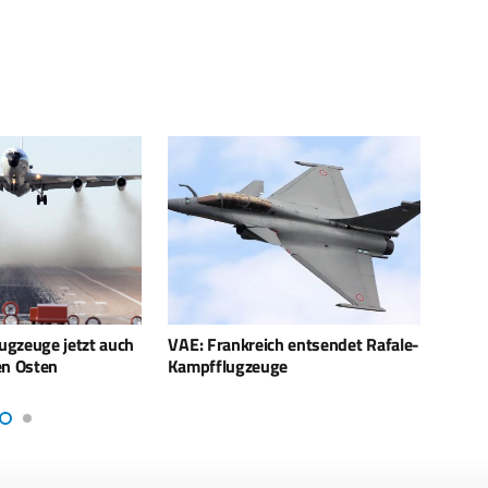
h entsendet Rafale-
Israel: Sorgen über USA-Iran-
Israe
ge
Abkommen
mit d