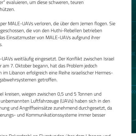
er“ evaluieren, um diese schweren, teuren
chützen.
er MALE-UAVs verloren, die über dem Jemen flogen. Sie
geschossen, die von den Huthi-Rebellen betrieben
s das Einsatzmuster von MALE-UAVs aufgrund ihrer
s.
AVs weitläufig eingesetzt. Der Konflikt zwischen Israel
er am 7. Oktober begann, hat das Problem jedoch
ah im Libanon erfolgreich eine Reihe israelischer Hermes-
gabwehrsystemen getroffen.
l kreisen, wiegen zwischen 0,5 und 5 Tonnen und
e unbemannten Luftfahrzeuge (UAVs) haben sich in den
chung und Angriffseinsätze zunehmend durchgesetzt, da
Steuerungs- und Kommunikationssysteme immer besser
 eine Rekordzahl an Flugstunden über dem Libanon und