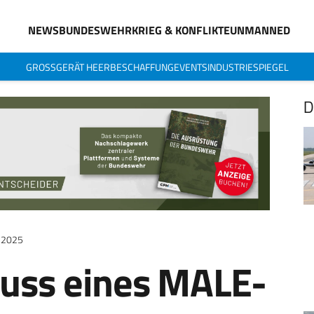
NEWS
BUNDESWEHR
KRIEG & KONFLIKTE
UNMANNED
GROSSGERÄT HEER
BESCHAFFUNG
EVENTS
INDUSTRIESPIEGEL
D
z 2025
uss eines MALE-