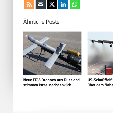
Ähnliche Posts
Russland
US-Schnüffelflugzeuge jetzt auch
VAE: Frankreic
lich
über dem Nahen Osten
Kampfflugzeu