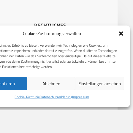
RECHTLICHES
Cookie-Zustimmung verwalten
S
Datenschutzerklärung
timales Erlebnis zu bieten, verwenden wir Technologien wie Cookies, um
Cookie-Richtlinie (EU)
tionen zu speichern und/oder darauf zuzugreifen. Wenn du diesen Technologien
nnen wir Daten wie das Surfverhalten oder eindeutige IDs auf dieser Website
AGB
Wenn du deine Zustimmung nicht erteilst oder zurückziehst, können bestimmte
 Funktionen beeinträchtigt werden.
Compliance
Impressum
eptieren
Ablehnen
Einstellungen ansehen
Cookie-Richtlinie
Datenschutzerklärung
Impressum
© 2026 CPM GmbH – Alle Rechte vorbehalten