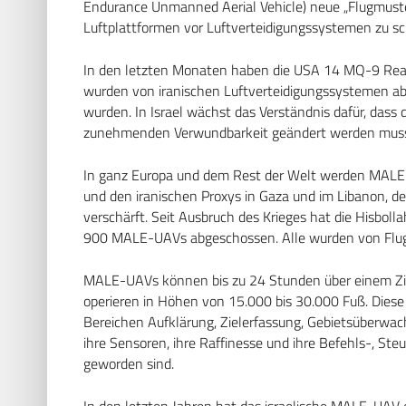
Endurance
Unmanned Aerial Vehicle
) neue „Flugmust
Luftplattformen vor Luftverteidigungssystemen zu s
In den letzten Monaten haben die USA 14 MQ-9 Reap
wurden von iranischen Luftverteidigungssystemen ab
wurden. In Israel wächst das Verständnis dafür, das
zunehmenden Verwundbarkeit geändert werden mus
In ganz Europa und dem Rest der Welt werden MALE-U
und den iranischen Proxys in Gaza und im Libanon, d
verschärft. Seit Ausbruch des Krieges hat die Hisboll
900 MALE-UAVs abgeschossen. Alle wurden von Flu
MALE-UAVs können bis zu 24 Stunden über einem Zie
operieren in Höhen von 15.000 bis 30.000 Fuß. Dies
Bereichen Aufklärung, Zielerfassung, Gebietsüberwa
ihre Sensoren, ihre Raffinesse und ihre Befehls-, 
geworden sind.
In den letzten Jahren hat das israelische MALE-UAV