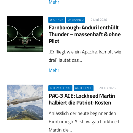
Mehr
21. Juli 2026
DROHNEN
UNMANNED
Farnborough: Anduril enthüllt
Thunder – massenhaft & ohne
Pilot
„Er fliegt wie ein Apache, kämpft wie
drei“ lautet das…
Mehr
20. Juli 2026
INTERNATIONAL
AIR DEFENCE
PAC-3 ACE: Lockheed Martin
halbiert die Patriot-Kosten
Anlässlich der heute beginnenden
Farnborough Airshow gab Lockheed
Martin die…