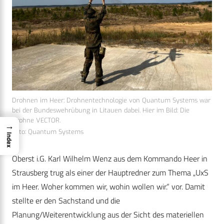
Drohnen im Heer: Drohnentechnologie von Quantum Systems war
bei der Bundeswehrübung in Litauen dabei. Hier im Bild: Die
Drohne VECTOR.
→
Foto: Quantum Systems
Index
Oberst i.G. Karl Wilhelm Wenz aus dem Kommando Heer in
Strausberg trug als einer der Hauptredner zum Thema „UxS
im Heer. Woher kommen wir, wohin wollen wir.“ vor. Damit
stellte er den Sachstand und die
Planung/Weiterentwicklung aus der Sicht des materiellen