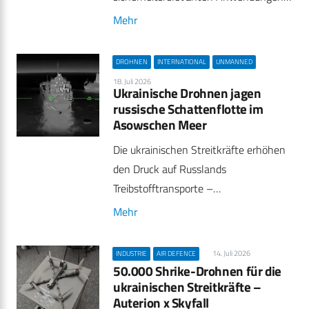
Mehr
DROHNEN
INTERNATIONAL
UNMANNED
18. Juli 2026
Ukrainische Drohnen jagen
russische Schattenflotte im
Asowschen Meer
Die ukrainischen Streitkräfte erhöhen
den Druck auf Russlands
Treibstofftransporte –…
Mehr
14. Juli 2026
INDUSTRIE
AIR DEFENCE
50.000 Shrike-Drohnen für die
ukrainischen Streitkräfte –
Auterion x Skyfall