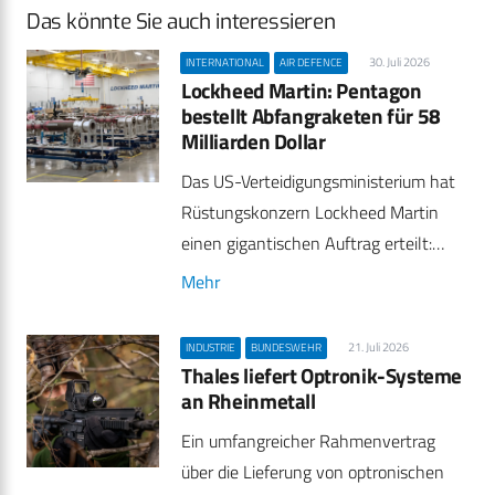
Das könnte Sie auch interessieren
30. Juli 2026
INTERNATIONAL
AIR DEFENCE
Lockheed Martin: Pentagon
bestellt Abfangraketen für 58
Milliarden Dollar
Das US-Verteidigungsministerium hat
Rüstungskonzern Lockheed Martin
einen gigantischen Auftrag erteilt:…
Mehr
21. Juli 2026
INDUSTRIE
BUNDESWEHR
Thales liefert Optronik-Systeme
an Rheinmetall
Ein umfangreicher Rahmenvertrag
über die Lieferung von optronischen