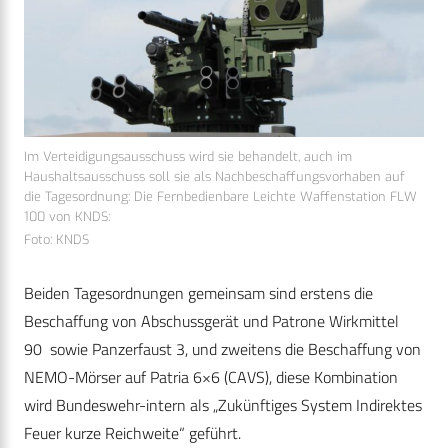
Im Verteidigungsausschuss wird sie behandelt, auch im
Haushaltsausschuss soll sie als Nachbeschaffungsvorhaben auf
die Tagesordnung: Die Fernbedienbare Leichte Waffenstation FLW
100 von KNDS:
Foto: KNDS
Beiden Tagesordnungen gemeinsam sind erstens die
Beschaffung von Abschussgerät und Patrone Wirkmittel
90 sowie Panzerfaust 3, und zweitens die Beschaffung von
NEMO-Mörser auf Patria 6×6 (CAVS), diese Kombination
wird Bundeswehr-intern als „Zukünftiges System Indirektes
Feuer kurze Reichweite“ geführt.