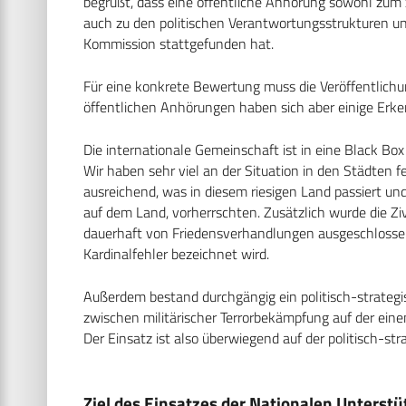
begrüßt, dass eine öffentliche Anhörung sowohl zum
auch zu den politischen Verantwortungsstrukturen un
Kommission stattgefunden hat.
Für eine konkrete Bewertung muss die Veröffentlic
öffentlichen Anhörungen haben sich aber einige Erke
Die internationale Gemeinschaft ist in eine Black Bo
Wir haben sehr viel an der Situation in den Städten 
ausreichend, was in diesem riesigen Land passiert un
auf dem Land, vorherrschten. Zusätzlich wurde die Zi
dauerhaft von Friedensverhandlungen ausgeschlossen
Kardinalfehler bezeichnet wird.
Außerdem bestand durchgängig ein politisch-strategi
zwischen militärischer Terrorbekämpfung auf der ein
Der Einsatz ist also überwiegend auf der politisch-st
Ziel des Einsatzes der Nationalen Unterstu