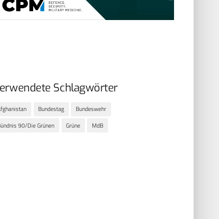
erwendete Schlagwörter
fghanistan
Bundestag
Bundeswehr
ündnis 90/Die Grünen
Grüne
MdB