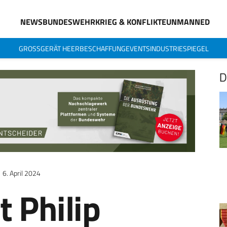
NEWS
BUNDESWEHR
KRIEG & KONFLIKTE
UNMANNED
GROSSGERÄT HEER
BESCHAFFUNG
EVENTS
INDUSTRIESPIEGEL
D
6. April 2024
t Philip