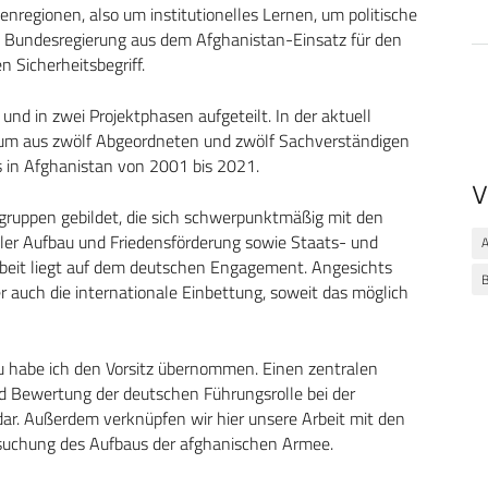
isenregionen, also um institutionelles Lernen, um politische
Bundesregierung aus dem Afghanistan-Einsatz für den
 Sicherheitsbegriff.
und in zwei Projektphasen aufgeteilt. In der aktuell
m aus zwölf Abgeordneten und zwölf Sachverständigen
in Afghanistan von 2001 bis 2021.
V
ruppen gebildet, die sich schwerpunktmäßig mit den
viler Aufbau und Friedensförderung sowie Staats- und
A
rbeit liegt auf dem deutschen Engagement. Angesichts
B
r auch die internationale Einbettung, soweit das möglich
u habe ich den Vorsitz übernommen. Einen zentralen
nd Bewertung der deutschen Führungsrolle bei der
dar. Außerdem verknüpfen wir hier unsere Arbeit mit den
rsuchung des Aufbaus der afghanischen Armee.