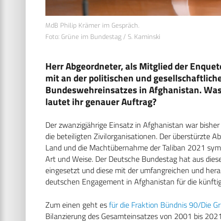
MdB Philip Krämer im Gespräch.
Foto: Grüne im Bundestag / S. Kaminski
Herr Abgeordneter, als Mitglied der Enqu
mit an der politischen und gesellschaftlich
Bundeswehreinsatzes in Afghanistan. Was
lautet ihr genauer Auftrag?
Der zwanzigjährige Einsatz in Afghanistan war bisher
die beteiligten Zivilorganisationen. Der überstürzt
Land und die Machtübernahme der Taliban 2021 symb
Art und Weise. Der Deutsche Bundestag hat aus di
eingesetzt und diese mit der umfangreichen und her
deutschen Engagement in Afghanistan für die künftig
Zum einen geht es
für die Fraktion Bündnis 90/Die G
Bilanzierung des Gesamteinsatzes von 2001 bis 2021