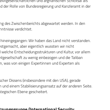
 zivilgesellschaftlichen und afghanischen Schicksal als
d der Rolle von Bundesregierung und Kanzleramt in der
hung des Zwischenberichts abgewartet werden. In den
nntnisse verdichtet.
x hineingegangen: Wir haben das Land nicht verstanden.
festgemacht, aber eigentlich wussten wir nicht
d welche Entscheidungsstrukturen und Kultur, vor allem
vilgesellschaft zu wenig einbezogen und die Taliban
, was von einigen Expertinnen und Experten als
scher Dissens (insbesondere mit den USA), gerade
en und einem Stabilisierungsansatz auf der anderen Seite.
rategischen Ebene gescheitert.
̈tzungsgruppe (International Security