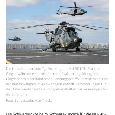
Die Hubschrauber vom Typ Sea King und NH-90 NTH Sea Lion
fliegen während einer militärischen Evakuierungsübung das
Flugdeck des niederländischen Landungsschiffs Rotterdam an. Eine
der nun bewilligten 25-Mio-Vorlagen enthält Verbesserungen für
die Hubschrauber, weitere Vorlagen enthalten Verbesserungen für
die Eurofighter.
Foto: Bundeswehr/Nico Theska
Die Schwerpunkte beim Software-Update für die NH-90-