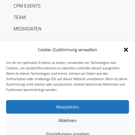
CPM EVENTS
TEAM
MEDIADATEN
Cookie-Zustimmung verwalten
Um dir ein optimales Erlebnis zu bieten, verwenden wir Technologien wie
RECHTLICHES
Cookies, um Geräteinformationen zu speichern und/oder darauf zuzugreifen.
Wenn du diesen Technologien zustimmst, können wir Daten wie das
Surfverhalten oder eindeutige IDs auf dieser Website verarbeiten. Wenn du deine
Datenschutzerklärung
Zustimmung nicht erteilst oder zurückziehst, können bestimmte Merkmale und
Funktionen beeinträchtigt werden.
Cookie-Richtlinie (EU)
AGB
Akzeptieren
Compliance
Ablehnen
Impressum
Einstellungen ansehen