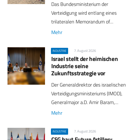
Das Bundesministerium der
Verteidigung wird entlang eines
trilateralen Memorandum of…
Mehr
7. August 2026
INDUSTRIE
Israel stellt der heimischen
Industrie seine
Zukunftsstrategie vor
Der Generaldirektor des israelischen
Verteidigungsministeriums (IMOD),
Generalmajor a.D. Amir Baram,…
Mehr
7. August 2026
INDUSTRIE
CSG baut Future Artillery