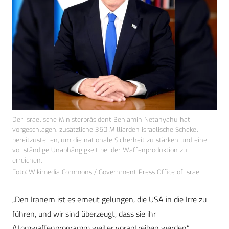
Der israelische Ministerpräsident Benjamin Netanyahu hat
vorgeschlagen, zusätzliche 350 Milliarden israelische Schekel
bereitzustellen, um die nationale Sicherheit zu stärken und eine
vollständige Unabhängigkeit bei der Waffenproduktion zu
erreichen.
Foto: Wikimedia Commons / Government Press Office of Israel
„Den Iranern ist es erneut gelungen, die USA in die Irre zu
führen, und wir sind überzeugt, dass sie ihr
Atomwaffenprogramm weiter vorantreiben werden“,