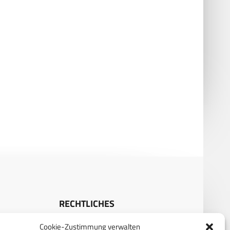
nd Israel entwickeln Blue
CMCC: Israel und USA schließen
Warden für ISR
Spanien aus
Koordinationszentrum aus
RECHTLICHES
Cookie-Zustimmung verwalten
S
Datenschutzerklärung