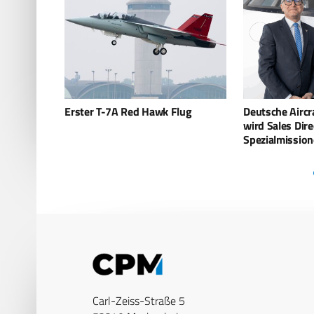
lug
Deutsche Aircraft: Markus Hahner
Weitere 11 Mi
wird Sales Director für
Robotics
Spezialmissionen
Carl-Zeiss-Straße 5