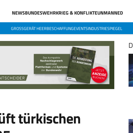
NEWS
BUNDESWEHR
KRIEG & KONFLIKTE
UNMANNED
GROSSGERÄT HEER
BESCHAFFUNG
EVENTS
INDUSTRIESPIEGEL
D
ft türkischen