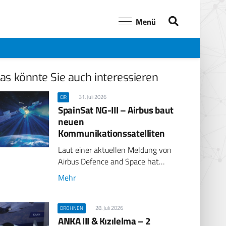
Menü
as könnte Sie auch interessieren
31. Juli 2026
CIR
SpainSat NG-III – Airbus baut
neuen
Kommunikationssatelliten
Laut einer aktuellen Meldung von
Airbus Defence and Space hat…
Mehr
28. Juli 2026
DROHNEN
ANKA III & Kızılelma – 2