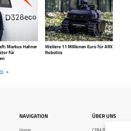
llionen Euro für ARX
Niederländische Luftwaffe
USA u
beauftragt Luftkampftraining für
Sky 
F-35
NAVIGATION
ÜBER UNS
Home
CPM PUBLICATION