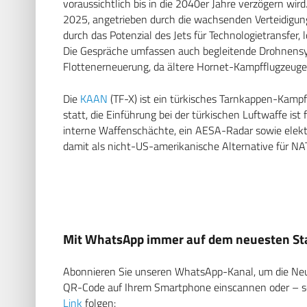
voraussichtlich bis in die 2040er Jahre verzögern wi
2025, angetrieben durch die wachsenden Verteidigun
durch das Potenzial des Jets für Technologietransfer,
Die Gespräche umfassen auch begleitende Drohnensy
Flottenerneuerung, da ältere Hornet-Kampfflugzeuge 
Die
KAAN
(TF-X) ist ein türkisches Tarnkappen-Kampf
statt, die Einführung bei der türkischen Luftwaffe is
interne Waffenschächte, ein AESA-Radar sowie elekt
damit als nicht-US-amerikanische Alternative für N
Mit WhatsApp immer auf dem neuesten Sta
Abonnieren Sie unseren WhatsApp-Kanal, um die Neuig
QR-Code auf Ihrem Smartphone einscannen oder – soll
Link
folgen: