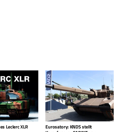
DS stellt
Neuer 12cm Mörser 16 der
Nacht