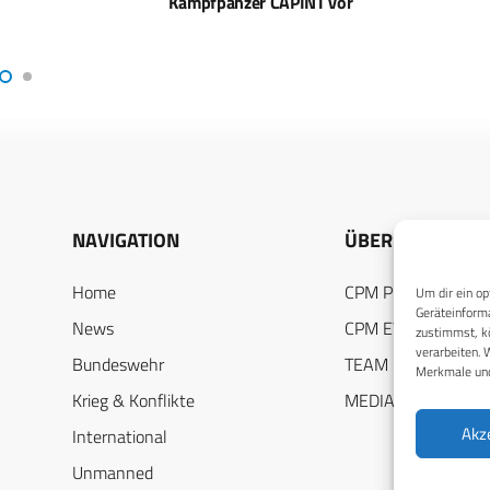
APINT vor
Schweizer Armee – Zeitnahe
an di
Auslieferung
NAVIGATION
ÜBER UNS
Home
CPM PUBLICATION
Um dir ein op
Geräteinforma
News
CPM EVENTS
zustimmst, kö
verarbeiten. 
Bundeswehr
TEAM
Merkmale und
Krieg & Konflikte
MEDIADATEN
Akz
International
Unmanned