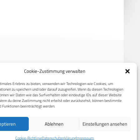
e Börse
deutscher Übernahme von
Anteilen
RECHTLICHES
Cookie-Zustimmung verwalten
S
Datenschutzerklärung
timales Erlebnis zu bieten, verwenden wir Technologien wie Cookies, um
tionen zu speichern und/oder darauf zuzugreifen. Wenn du diesen Technologien
Cookie-Richtlinie (EU)
nnen wir Daten wie das Surfverhalten oder eindeutige IDs auf dieser Website
Wenn du deine Zustimmung nicht erteilst oder zurückziehst, können bestimmte
AGB
 Funktionen beeinträchtigt werden.
Compliance
eptieren
Ablehnen
Einstellungen ansehen
Impressum
Cookie-Richtlinie
Datenschutzerklärung
Impressum