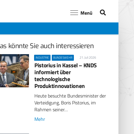
Menü
as könnte Sie auch interessieren
21. Juli 2026
INDUSTRIE
BUNDESWEHR
Pistorius in Kassel – KNDS
informiert über
technologische
Produktinnovationen
Heute besuchte Bundesminister der
Verteidigung, Boris Pistorius, im
Rahmen seiner…
Mehr