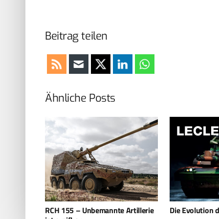
Beitrag teilen
Ähnliche Posts
rtillerie
Die Evolution des Leclerc XLR
Eurosatory: KN