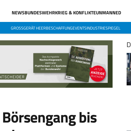
NEWS
BUNDESWEHR
KRIEG & KONFLIKTE
UNMANNED
GROSSGERÄT HEER
BESCHAFFUNG
EVENTS
INDUSTRIESPIEGEL
D
 Börsengang bis