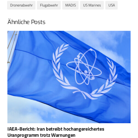
Dronenabwehr
Flugabwehr
MADIS
US Marines
USA
Ähnliche Posts
Skyranger 35: Rumänien beauftragt Flugabwehrsystem bei
Rheinmetall