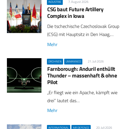
7. August 2026
INDUSTRIE
CSG baut Future Artillery
Complex in Iowa
Die tschechische Czechoslovak Group
(CSG) mit Hauptsitz in Den Haag,…
Mehr
21. Juli 2026
DROHNEN
UNMANNED
Farnborough: Anduril enthüllt
Thunder – massenhaft & ohne
Pilot
„Er fliegt wie ein Apache, kämpft wie
drei“ lautet das…
Mehr
20. Juli 2026
INTERNATIONAL
AIR DEFENCE