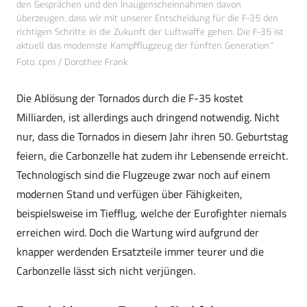
den Gesprächen und den Inaugenscheinnahmen davon
überzeugen, dass wir mit unserer Entscheidung für die F-35 den
richtigen Schritte in die Zukunft der Luftwaffe gehen. Die F-35 ist
aktuell das modernste Kampfflugzeug der fünften Generation.“
Foto: cpm / Dorothee Frank
Die Ablösung der Tornados durch die F-35 kostet
Milliarden, ist allerdings auch dringend notwendig. Nicht
nur, dass die Tornados in diesem Jahr ihren 50. Geburtstag
feiern, die Carbonzelle hat zudem ihr Lebensende erreicht.
Technologisch sind die Flugzeuge zwar noch auf einem
modernen Stand und verfügen über Fähigkeiten,
beispielsweise im Tiefflug, welche der Eurofighter niemals
erreichen wird. Doch die Wartung wird aufgrund der
knapper werdenden Ersatzteile immer teurer und die
Carbonzelle lässt sich nicht verjüngen.