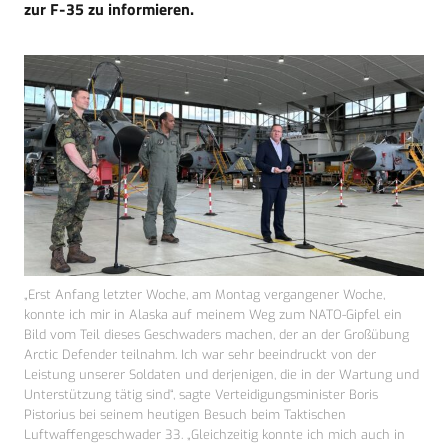
zur F-35 zu informieren.
„Erst Anfang letzter Woche, am Montag vergangener Woche,
konnte ich mir in Alaska auf meinem Weg zum NATO-Gipfel ein
Bild vom Teil dieses Geschwaders machen, der an der Großübung
Arctic Defender teilnahm. Ich war sehr beeindruckt von der
Leistung unserer Soldaten und derjenigen, die in der Wartung und
Unterstützung tätig sind“, sagte Verteidigungsminister Boris
Pistorius bei seinem heutigen Besuch beim Taktischen
Luftwaffengeschwader 33. „Gleichzeitig konnte ich mich auch in