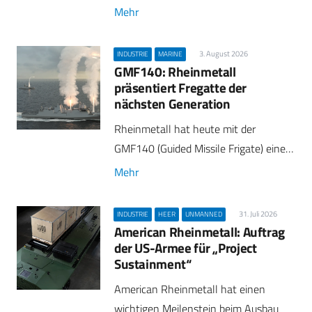
Mehr
3. August 2026
INDUSTRIE
MARINE
GMF140: Rheinmetall
präsentiert Fregatte der
nächsten Generation
Rheinmetall hat heute mit der
GMF140 (Guided Missile Frigate) eine…
Mehr
31. Juli 2026
INDUSTRIE
HEER
UNMANNED
American Rheinmetall: Auftrag
der US-Armee für „Project
Sustainment“
American Rheinmetall hat einen
wichtigen Meilenstein beim Ausbau