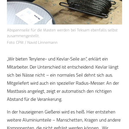
Abspannseile für die Masten werden bei Teksam ebenfalls selbst
zusammengestellt.
Foto: CPM / Navid Linnemann
„Wir bieten Terylene- und Kevlar-Seile an“, erklärt ein
Mitarbeiter. Der Unterschied ist entscheidend: Kevlar längt
sich bei Nässe nicht – ein normales Seil dehnt sich aus.
Mitgeliefert wird auch ein spezieller Radius-Messer: An der
Mastbasis angelegt, zeigt er automatisch den richtigen
Abstand für die Verankerung.
In der hauseigenen Gießerei wird es heiß. Hier entstehen
weitere Aluminiumteile – Manschetten, Kragen und andere
Komponenten, die nicht gefräst werden können. „Wir