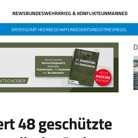
NEWS
BUNDESWEHR
KRIEG & KONFLIKTE
UNMANNED
GROSSGERÄT HEER
BESCHAFFUNG
EVENTS
INDUSTRIESPIEGEL
D
ert 48 geschützte