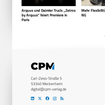
k: „Zetros
Mehr Flexibilität durch Scorpion
Patria ARVE: F
re in
NG
Radhaubitze fü
Carl-Zeiss-Straße 5
53340 Meckenheim
digital@cpm-verlag.de