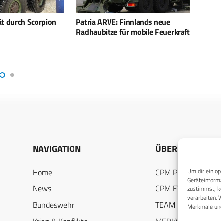
innlands neue
Rheinmetall liefert Treibladungen
Bunde
r mobile Feuerkraft
für Artillerie-Geschütze an die
Schwe
Ukraine
NAVIGATION
ÜBER UNS
Um dir ein op
Home
CPM PUBLICATION
Geräteinforma
News
CPM EVENTS
zustimmst, kö
verarbeiten. 
Bundeswehr
TEAM
Merkmale und