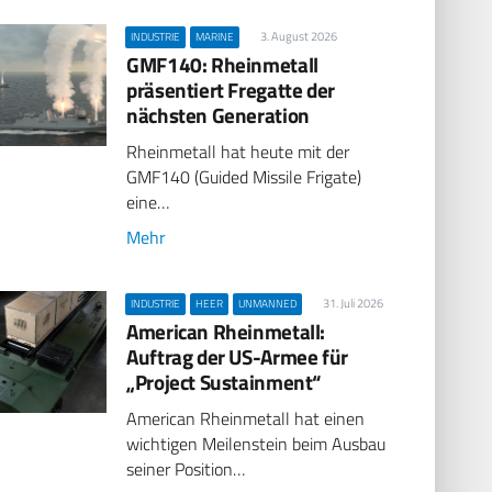
3. August 2026
INDUSTRIE
MARINE
GMF140: Rheinmetall
präsentiert Fregatte der
nächsten Generation
Rheinmetall hat heute mit der
GMF140 (Guided Missile Frigate)
eine…
Mehr
31. Juli 2026
INDUSTRIE
HEER
UNMANNED
American Rheinmetall:
Auftrag der US-Armee für
„Project Sustainment“
American Rheinmetall hat einen
wichtigen Meilenstein beim Ausbau
seiner Position…