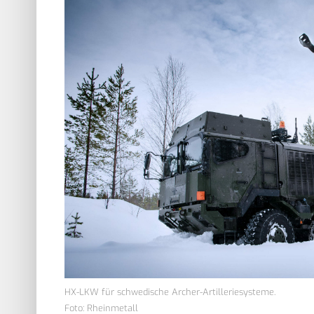
HX-LKW für schwedische Archer-Artilleriesysteme.
Foto: Rheinmetall