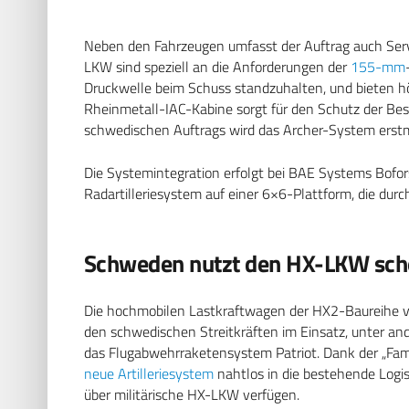
Neben den Fahrzeugen umfasst der Auftrag auch Serv
LKW sind speziell an die Anforderungen der
155-mm
Druckwelle beim Schuss standzuhalten, und bieten hö
Rheinmetall-IAC-Kabine sorgt für den Schutz der Be
schwedischen Auftrags wird das Archer-System erstma
Die Systemintegration erfolgt bei BAE Systems Bofors
Radartilleriesystem auf einer 6×6-Plattform, die du
Schweden nutzt den HX-LKW sch
Die hochmobilen Lastkraftwagen der HX2-Baureihe vo
den schwedischen Streitkräften im Einsatz, unter an
das Flugabwehrraketensystem Patriot. Dank der „Fami
neue Artilleriesystem
nahtlos in die bestehende Logist
über militärische HX-LKW verfügen.