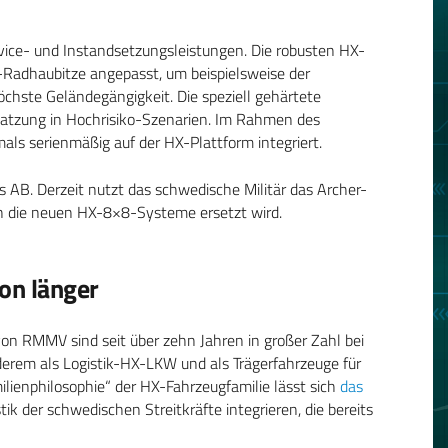
ice- und Instandsetzungsleistungen. Die robusten HX-
-Radhaubitze angepasst, um beispielsweise der
chste Geländegängigkeit. Die speziell gehärtete
satzung in Hochrisiko-Szenarien. Im Rahmen des
ls serienmäßig auf der HX-Plattform integriert.
 AB. Derzeit nutzt das schwedische Militär das Archer-
rch die neuen HX-8×8-Systeme ersetzt wird.
on länger
n RMMV sind seit über zehn Jahren in großer Zahl bei
derem als Logistik-HX-LKW und als Trägerfahrzeuge für
lienphilosophie“ der HX-Fahrzeugfamilie lässt sich
das
ik der schwedischen Streitkräfte integrieren, die bereits