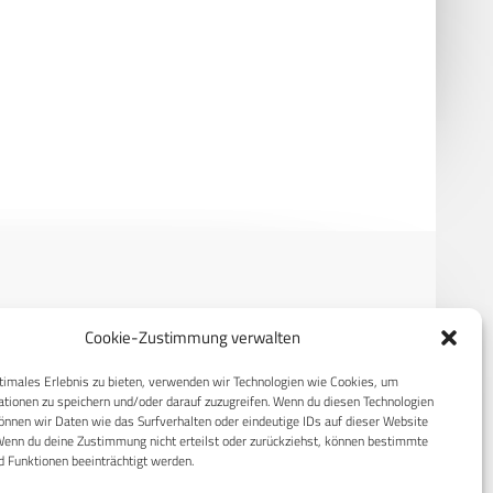
srechnungshof verzögert
Loitering Munition FV-014:
ren Waffenträger Infanterie
Rheinmetall erhält von der
Bundeswehr Großauftrag im
Milliardenbereich
RECHTLICHES
Cookie-Zustimmung verwalten
timales Erlebnis zu bieten, verwenden wir Technologien wie Cookies, um
S
Datenschutzerklärung
tionen zu speichern und/oder darauf zuzugreifen. Wenn du diesen Technologien
Cookie-Richtlinie (EU)
nnen wir Daten wie das Surfverhalten oder eindeutige IDs auf dieser Website
Wenn du deine Zustimmung nicht erteilst oder zurückziehst, können bestimmte
AGB
 Funktionen beeinträchtigt werden.