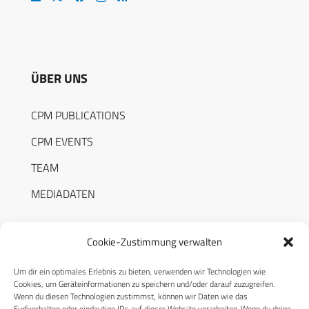
ÜBER UNS
CPM PUBLICATIONS
CPM EVENTS
TEAM
MEDIADATEN
Cookie-Zustimmung verwalten
Um dir ein optimales Erlebnis zu bieten, verwenden wir Technologien wie
RECHTLICHES
Cookies, um Geräteinformationen zu speichern und/oder darauf zuzugreifen.
Wenn du diesen Technologien zustimmst, können wir Daten wie das
Surfverhalten oder eindeutige IDs auf dieser Website verarbeiten. Wenn du deine