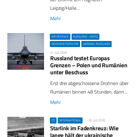
Leipzig/Halle…
Mehr
AIR DEFENCE
RUSSLAND – NATO
SICHERHEITSPOLITIK
UKRAINE-RUSSLAND
31. Juli 2026
Russland testet Europas
Grenzen – Polen und Rumänien
unter Beschuss
Erst drei abgeschossene Drohnen über
Rumänien binnen 48 Stunden, dann…
Mehr
30. Juli 2026
CIT
INTERNATIONAL
Starlink im Fadenkreuz: Wie
lange hält der ukrainische