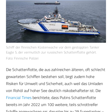
Schiff der finnischen Küstenwache vor dem gestoppten Tanker
Eagle S, der vermutlich zur russischen Schattenflotte gehört.
Foto: Finnische Polizei
Die Schattenflotte, die aus zahlreichen älteren, oft schlecht
gewarteten Schiffen bestehen soll, birgt zudem hohe
Risiken für Umwelt und Sicherheit, auch weil das Umladen
von Rohöl auf hoher See deutlich risikobehafteter ist. Die
Financial Times
berichtete, dass Putins Schattenflotte
bereits im Jahr 2022 um 100 weitere, teils schrottreifer
Schiffe angewachsen sei, darunter bis zu 29 Supertanker –