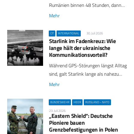
Rumänien binnen 48 Stunden, dann…
Mehr
30. Juli 2026
CIT
INTERNATIONAL
Starlink im Fadenkreuz: Wie
lange hält der ukrainische
Kommunikationsvorteil?
Während GPS-Störungen längst Alltag
sind, galt Starlink lange als nahezu…
Mehr
BUNDESWEHR
HEER
RUSSLAND – NATO
23. Juli 2026
„Eastern Shield“: Deutsche
Pioniere bauen
Grenzbefestigungen in Polen