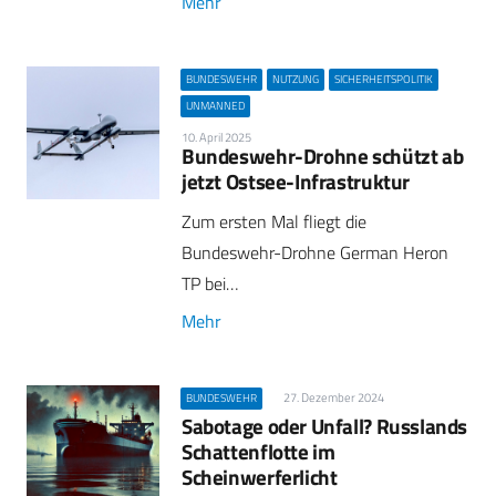
Mehr
BUNDESWEHR
NUTZUNG
SICHERHEITSPOLITIK
UNMANNED
10. April 2025
Bundeswehr-Drohne schützt ab
jetzt Ostsee-Infrastruktur
Zum ersten Mal fliegt die
Bundeswehr-Drohne German Heron
TP bei…
Mehr
27. Dezember 2024
BUNDESWEHR
Sabotage oder Unfall? Russlands
Schattenflotte im
Scheinwerferlicht