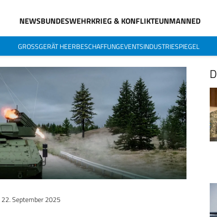
NEWS
BUNDESWEHR
KRIEG & KONFLIKTE
UNMANNED
GROSSGERÄT HEER
BESCHAFFUNG
EVENTS
INDUSTRIESPIEGEL
D
22. September 2025