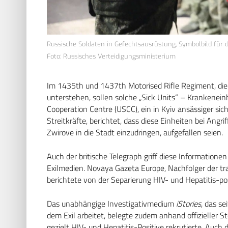
Russische Soldaten in Gefechtsausrüstung, Symbolbild für 
Foto: Russisches Verteidigungsministerium
Im 1435th und 1437th Motorised Rifle Regiment, die 
unterstehen, sollen solche „Sick Units“ – Krankenein
Cooperation Centre (USCC), ein in Kyiv ansässiger sic
Streitkräfte, berichtet, dass diese Einheiten bei Angr
Zwirove in die Stadt einzudringen, aufgefallen seien.
Auch der britische Telegraph griff diese Information
Exilmedien. Novaya Gazeta Europe, Nachfolger der tr
berichtete von der Separierung HIV- und Hepatitis-p
Das unabhängige Investigativmedium
iStories
, das s
dem Exil arbeitet, belegte zudem anhand offizieller 
gezielt HIV- und Hepatitis-Positive rekrutierte. Auch