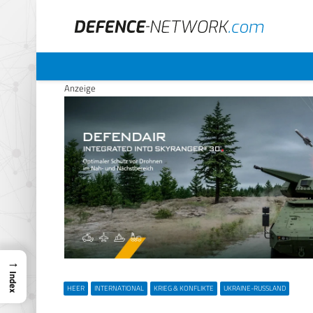
Anzeige
→
Index
HEER
INTERNATIONAL
KRIEG & KONFLIKTE
UKRAINE-RUSSLAND