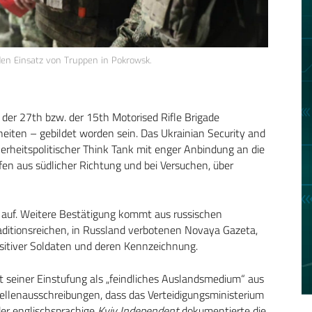
den Einsatz von Truppen in Pokrowsk.
der 27th bzw. der 15th Motorised Rifle Brigade
heiten – gebildet worden sein. Das Ukrainian Security and
herheitspolitischer Think Tank mit enger Anbindung an die
iffen aus südlicher Richtung und bei Versuchen, über
en auf. Weitere Bestätigung kommt aus russischen
aditionsreichen, in Russland verbotenen Novaya Gazeta,
ositiver Soldaten und deren Kennzeichnung.
eit seiner Einstufung als „feindliches Auslandsmedium“ aus
Stellenausschreibungen, dass das Verteidigungsministerium
 der englischsprachige
Kyiv Independent
dokumentierte die