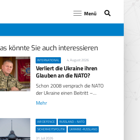
Menü
as könnte Sie auch interessieren
4. August 2026
INTERNATIONAL
Verliert die Ukraine ihren
Glauben an die NATO?
Schon 2008 versprach die NATO
der Ukraine einen Beitritt –…
Mehr
AIR DEFENCE
RUSSLAND – NATO
SICHERHEITSPOLITIK
UKRAINE-RUSSLAND
31. Juli 2026