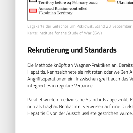
Lagekarte der Gefechte um Pokrowsk, Stand 20. September
Karte: Institute for the Study of War (ISW)
Rekrutierung und Standards
Die Methode knüpft an Wagner-Praktiken an. Bereits
Hepatitis, kennzeichnete sie mit roten oder weißen 
Angriffsoperationen ein. Inzwischen greift auch das 
integriert es in reguläre Verbände.
Parallel wurden medizinische Standards abgesenkt. Kr
nun als tragbar. Beobachter verweisen auf eine Direkt
Hepatitis C von der Ausschlussliste gestrichen wurde.