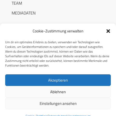
TEAM
MEDIADATEN
Cookie-Zustimmung verwalten
Um dir ein optimales Erlebnis zu bieten, verwenden wir Technologien wie
RECHTLICHES
Cookies, um Geräteinformationen zu speichern und/oder darauf zuzugreifen.
Wenn du diesen Technologien zustimmst, können wir Daten wie das
Surfverhalten oder eindeutige IDs auf dieser Website verarbeiten. Wenn du deine
Datenschutzerklärung
Zustimmung nicht erteilst oder zurückziehst, können bestimmte Merkmale und
Funktionen beeinträchtigt werden.
Cookie-Richtlinie (EU)
AGB
Akzeptieren
Compliance
Ablehnen
Impressum
Einstellungen ansehen
© 2026 CPM GmbH – Alle Rechte vorbehalten
Cookie-Richtlinie
Datenschutzerklärung
Impressum