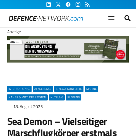
Anzeige
INTERNATIONAL
AIR DEFENCE
KRIEG & KONFLIKTE
MARINE
NAHER & MITTLERER OSTEN
NUTZUNG
RÜSTUNG
18. August 2025
Sea Demon – Vielseitiger
Marschflugkörper erstmals