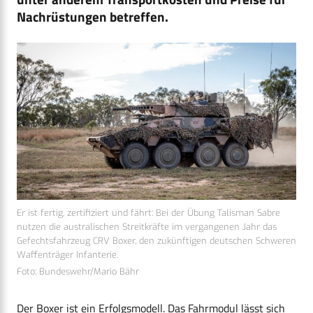
Nachrüstungen betreffen.
Er ist fertig, zertifiziert und fährt: Bei der Übung Talisman Sabre
nutzen die australischen Streitkräfte im vergangenen Jahr das
Gefechtsfahrzeug CRV Boxer, den zukünftigen deutschen Schweren
Waffenträger Infanterie.
Foto: Bundeswehr/Mario Bähr
Der Boxer ist ein Erfolgsmodell. Das Fahrmodul lässt sich