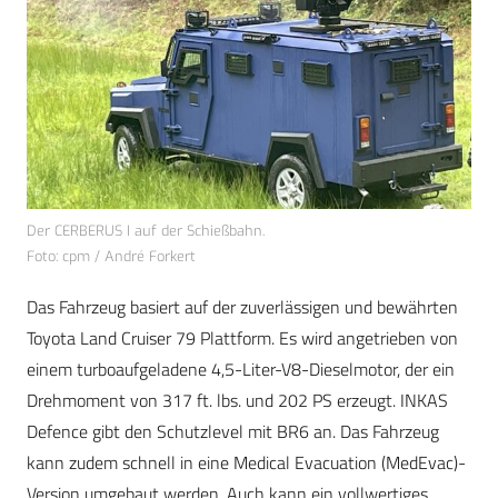
Der CERBERUS I auf der Schießbahn.
Foto: cpm / André Forkert
Das Fahrzeug basiert auf der zuverlässigen und bewährten
Toyota Land Cruiser 79 Plattform. Es wird angetrieben von
einem turboaufgeladene 4,5-Liter-V8-Dieselmotor, der ein
Drehmoment von 317 ft. lbs. und 202 PS erzeugt. INKAS
Defence gibt den Schutzlevel mit BR6 an. Das Fahrzeug
kann zudem schnell in eine Medical Evacuation (MedEvac)-
Version umgebaut werden. Auch kann ein vollwertiges