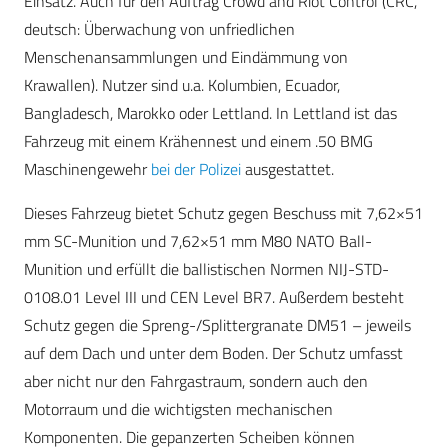
Einsatz. Auch für den Auftrag Crowd and Riot Control (CRC,
deutsch: Überwachung von unfriedlichen
Menschenansammlungen und Eindämmung von
Krawallen). Nutzer sind u.a. Kolumbien, Ecuador,
Bangladesch, Marokko oder Lettland. In Lettland ist das
Fahrzeug mit einem Krähennest und einem .50 BMG
Maschinengewehr
bei der Polizei
ausgestattet.
Dieses Fahrzeug bietet Schutz gegen Beschuss mit 7,62×51
mm SC-Munition und 7,62×51 mm M80 NATO Ball-
Munition und erfüllt die ballistischen Normen NIJ-STD-
0108.01 Level III und CEN Level BR7. Außerdem besteht
Schutz gegen die Spreng-/Splittergranate DM51 – jeweils
auf dem Dach und unter dem Boden. Der Schutz umfasst
aber nicht nur den Fahrgastraum, sondern auch den
Motorraum und die wichtigsten mechanischen
Komponenten. Die gepanzerten Scheiben können