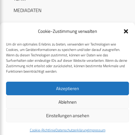
MEDIADATEN
Cookie-Zustimmung verwalten
Um dir ein optimales Erlebnis zu bieten, verwenden wir Technologien wie
RECHTLICHES
Cookies, um Geräteinformationen zu speichern und/oder darauf zuzugreifen.
Wenn du diesen Technologien zustimmst, können wir Daten wie das
Surfverhalten oder eindeutige IDs auf dieser Website verarbeiten. Wenn du deine
Datenschutzerklärung
Zustimmung nicht erteilst oder zurückziehst, können bestimmte Merkmale und
Funktionen beeinträchtigt werden.
Cookie-Richtlinie (EU)
AGB
Akzeptieren
Compliance
Ablehnen
Impressum
Einstellungen ansehen
© 2026 CPM GmbH – Alle Rechte vorbehalten
Cookie-Richtlinie
Datenschutzerklärung
Impressum