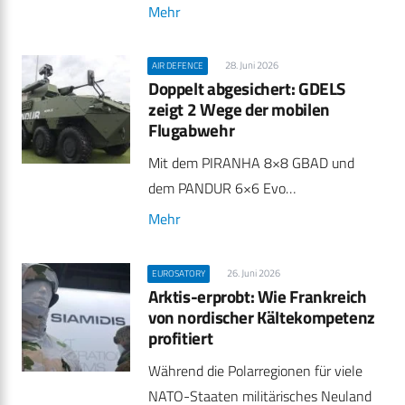
Mehr
28. Juni 2026
AIR DEFENCE
Doppelt abgesichert: GDELS
zeigt 2 Wege der mobilen
Flugabwehr
Mit dem PIRANHA 8×8 GBAD und
dem PANDUR 6×6 Evo…
Mehr
26. Juni 2026
EUROSATORY
Arktis-erprobt: Wie Frankreich
von nordischer Kältekompetenz
profitiert
Während die Polarregionen für viele
NATO-Staaten militärisches Neuland