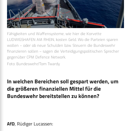
Fähigkeiten und Waffensysteme, wie hier die Korvette
LUDWIGSHAFEN AM RHEIN, kosten Geld. Wo die Parteien sparen
wollen – oder ob neue Schulden bzw. Steuern die Bundeswehr
finanzieren sollen – sagen die Verteidigungspolitischen Sprecher
gegenüber CPM Defence Network.
Foto: Bundeswehr/Tom Twardy
In welchen Bereichen soll gespart werden, um
die größeren finanziellen Mittel für die
Bundeswehr bereitstellen zu können?
AfD
, Rüdiger Lucassen: