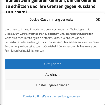
Bundeswehr gehören könnten, um die Ukraine
zu schützen und ihre Grenzen gegen Russland
zu sichern?
Cookie-Zustimmung verwalten
Um dir ein optimales Erlebnis zu bieten, verwenden wir Technologien wie
Cookies, um Geräteinformationen zu speichern und/oder darauf zuzugreifen.
AfD
, Rüdiger Lucassen:
Wenn du diesen Technologien zustimmst, können wir Daten wie das
Surfverhalten oder eindeutige IDs auf dieser Website verarbeiten. Wenn du deine
„Friedenstruppen an einer Waffenstillstandslinie müssten
Zustimmung nicht erteilst oder zurückziehst, können bestimmte Merkmale und
Funktionen beeinträchtigt werden.
von beiden Konfliktparteien akzeptiert werden. Die
Unterstützung der Ukraine durch die NATO und in
Akzeptieren
besonderem Maße durch die Bundesregierung war so
eindeutig, dass die Rolle der „neutralen Gewalt“ leider
Ablehnen
verbaut wurde. In gleichem Maße kommen auch Staaten
aus dem Unterstützerumfeld der Russischen Föderation
Einstellungen ansehen
für eine solche Aufgabe nicht in Frage.“
Cookie-Richtlinie
Datenschutzerklärung
Impressum