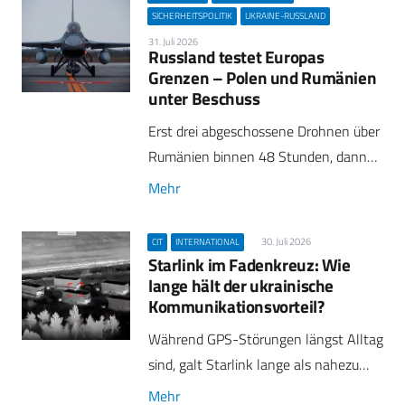
SICHERHEITSPOLITIK
UKRAINE-RUSSLAND
31. Juli 2026
Russland testet Europas
Grenzen – Polen und Rumänien
unter Beschuss
Erst drei abgeschossene Drohnen über
Rumänien binnen 48 Stunden, dann…
Mehr
30. Juli 2026
CIT
INTERNATIONAL
Starlink im Fadenkreuz: Wie
lange hält der ukrainische
Kommunikationsvorteil?
Während GPS-Störungen längst Alltag
sind, galt Starlink lange als nahezu…
Mehr