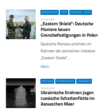
BUNDESWEHR
HEER
RUSSLAND – NATO
23. Juli 2026
„Eastern Shield“: Deutsche
Pioniere bauen
Grenzbefestigungen in Polen
Deutsche Pioniere errichten im
Rahmen der polnischen Initiative
„Eastern Shield“…
Mehr
DROHNEN
INTERNATIONAL
UNMANNED
18. Juli 2026
Ukrainische Drohnen jagen
russische Schattenflotte im
Asowschen Meer