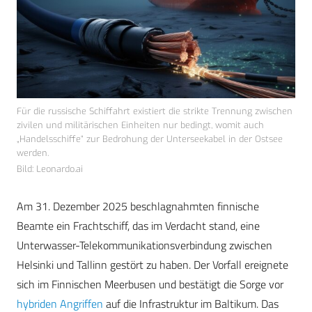
Für die russische Schiffahrt existiert die strikte Trennung zwischen
zivilen und militärischen Einheiten nur bedingt, womit auch
„Handelsschiffe“ zur Bedrohung der Unterseekabel in der Ostsee
werden.
Bild: Leonardo.ai
Am 31. Dezember 2025 beschlagnahmten finnische
Beamte ein Frachtschiff, das im Verdacht stand, eine
Unterwasser-Telekommunikationsverbindung zwischen
Helsinki und Tallinn gestört zu haben. Der Vorfall ereignete
sich im Finnischen Meerbusen und bestätigt die Sorge vor
hybriden Angriffen
auf die Infrastruktur im Baltikum. Das