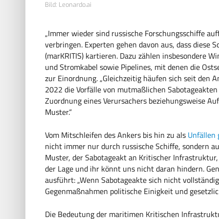
Bild: Leonardo.ai
„Immer wieder sind russische Forschungsschiffe auffä
verbringen. Experten gehen davon aus, dass diese Sch
(marKRITIS) kartieren. Dazu zählen insbesondere Wi
und Stromkabel sowie Pipelines, mit denen die Ostsee
zur Einordnung. „Gleichzeitig häufen sich seit den
2022 die Vorfälle von mutmaßlichen Sabotageakten i
Zuordnung eines Verursachers beziehungsweise Auft
Muster.“
Vom Mitschleifen des Ankers bis hin zu als
Unfällen
nicht immer nur durch russische Schiffe, sondern au
Muster, der Sabotageakt an Kritischer Infrastruktur, 
der Lage und ihr könnt uns nicht daran hindern. Gen
ausführt: „Wenn Sabotageakte sich nicht vollständig
Gegenmaßnahmen politische Einigkeit und gesetzlich
Die Bedeutung der maritimen Kritischen Infrastrukt