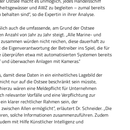
r Ostsee macht es unmöglich, jedes Handelsschiff
heitsgewässer und AWZ zu begleiten – zumal bereits
 behalten sind“, so die Expertin in ihrer Analyse.
ßlich auch die umfassende, am Grund der Ostsee
n Anzahl von Jahr zu Jahr steigt. „Alle Marine- und
 zusammen würden nicht reichen, diese dauerhaft zu
t die Eigenverantwortung der Betreiber ins Spiel, die für
ie überprüfen etwa mit automatisierten Systemen bereits
rf und überwachen Anlagen mit Kameras.“
 damit diese Daten in ein einheitliches Lagebild der
 nicht nur auf die Ostsee beschränkt sein müsste,
hierzu wären eine Meldepflicht für Unternehmen
h relevanter Vorfälle und eine Verpflichtung zur
in klarer rechtlicher Rahmen sein, der
wischen Allen ermöglicht“, erläutert Dr. Schneider. „Die
fahren, solche Informationen zusammenzuführen. Zudem
udem mit Hilfe Künstlicher Intelligenz und