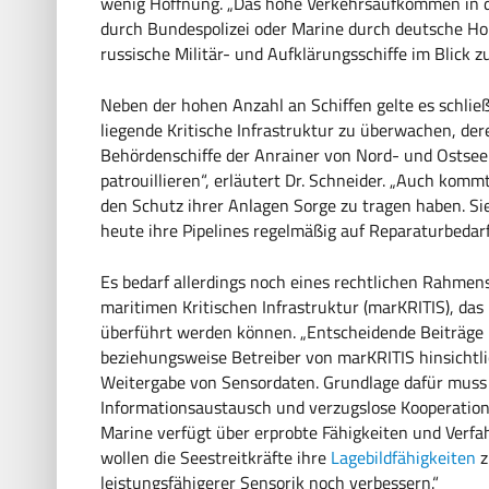
wenig Hoffnung. „Das hohe Verkehrsaufkommen in de
durch Bundespolizei oder Marine durch deutsche Ho
russische Militär- und Aufklärungsschiffe im Blick zu
Neben der hohen Anzahl an Schiffen gelte es schlie
liegende Kritische Infrastruktur zu überwachen, dere
Behördenschiffe der Anrainer von Nord- und Ostsee
patrouillieren“, erläutert Dr. Schneider. „Auch komm
den Schutz ihrer Anlagen Sorge zu tragen haben. S
heute ihre Pipelines regelmäßig auf Reparaturbeda
Es bedarf allerdings noch eines rechtlichen Rahmens,
maritimen Kritischen Infrastruktur (marKRITIS), das
überführt werden können. „Entscheidende Beiträge 
beziehungsweise Betreiber von marKRITIS hinsichtlic
Weitergabe von Sensordaten. Grundlage dafür muss e
Informationsaustausch und verzugslose Kooperation z
Marine verfügt über erprobte Fähigkeiten und Ver
wollen die Seestreitkräfte ihre
Lagebildfähigkeiten
z
leistungsfähigerer Sensorik noch verbessern.“