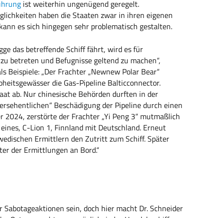
ührung
ist weiterhin ungenügend geregelt.
glichkeiten haben die Staaten zwar in ihren eigenen
ann es sich hingegen sehr problematisch gestalten.
ge das betreffende Schiff fährt, wird es für
e zu betreten und Befugnisse geltend zu machen“,
ls Beispiele: „Der Frachter „Newnew Polar Bear“
heitsgewässer die Gas-Pipeline Balticconnector.
at ab. Nur chinesische Behörden durften in der
versehentlichen“ Beschädigung der Pipeline durch einen
er 2024, zerstörte der Frachter „Yi Peng 3“ mutmaßlich
eines, C-Lion 1, Finnland mit Deutschland. Erneut
edischen Ermittlern den Zutritt zum Schiff. Später
er der Ermittlungen an Bord.“
r Sabotageaktionen sein, doch hier macht Dr. Schneider