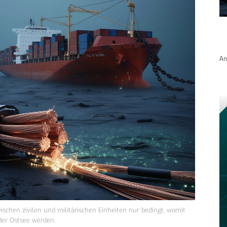
An
zwischen zivilen und militärischen Einheiten nur bedingt, womit
der Ostsee werden.