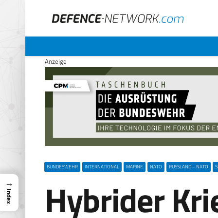
Anzeige
BUNDESWEHR
INTERNATIONAL
MARINE
NATO
RUSSLAND – NATO
S
Hybrider Kri
→
Index