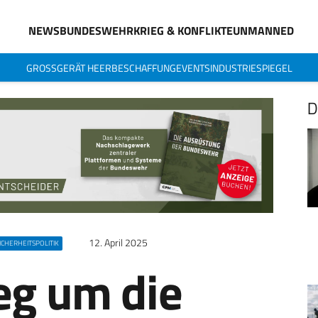
NEWS
BUNDESWEHR
KRIEG & KONFLIKTE
UNMANNED
GROSSGERÄT HEER
BESCHAFFUNG
EVENTS
INDUSTRIESPIEGEL
D
12. April 2025
ICHERHEITSPOLITIK
eg um die