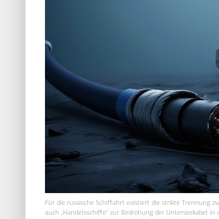
Für die russische Schiffahrt existiert die strikte Trennung 
auch „Handelsschiffe“ zur Bedrohung der Unterseekabel in 