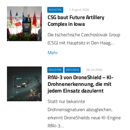
7. August 2026
INDUSTRIE
CSG baut Future Artillery
Complex in Iowa
Die tschechische Czechoslovak Group
(CSG) mit Hauptsitz in Den Haag,…
Mehr
28. Juli 2026
INDUSTRIE
DROHNEN
RfAI-3 von DroneShield – KI-
Drohnenerkennung, die mit
jedem Einsatz dazulernt
Statt nur bekannte
Drohnensignaturen abzugleichen,
erkennt DroneShields neue KI-Engine
RfAI-3…