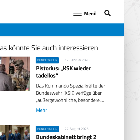
Menü
as könnte Sie auch interessieren
17. Februar 2026
BUNDESWEHR
Pistorius: „KSK wieder
tadellos“
Das Kommando Spezialkräfte der
Bundeswehr (KSK) verfüge über
„außergewöhnliche, besondere,…
Mehr
27. August 2025
BUNDESWEHR
Bundeskabinett bringt 2