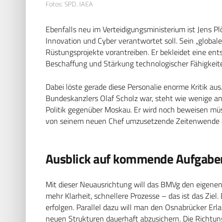
Fotos: SPD, IAEA
Ebenfalls neu im Verteidigungsministerium ist Jens Pl
Innovation und Cyber verantwortet soll. Sein „globale
Rüstungsprojekte vorantreiben. Er bekleidet eine ent
Beschaffung und Stärkung technologischer Fähigkeit
Dabei löste gerade diese Personalie enorme Kritik aus
Bundeskanzlers Olaf Scholz war, steht wie wenige ande
Politik gegenüber Moskau. Er wird noch beweisen mü
von seinem neuen Chef umzusetzende Zeitenwende a
Ausblick auf kommende Aufgabe
Mit dieser Neuausrichtung will das BMVg den eigene
mehr Klarheit, schnellere Prozesse – das ist das Ziel
erfolgen. Parallel dazu will man den Osnabrücker Erl
neuen Strukturen dauerhaft abzusichern. Die Richtun