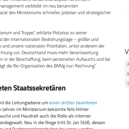
gsmanagement verbleibt im neu benannten
rat des Ministeriums schneller, präziser und strategischer
rium und Truppe“, erklärte Pistorius zu seiner
d der internationalen Bedrohungslage – größer und
 und unsere nationalen Prioritäten, unter anderem der
V
ichtung vor: Deutschland muss mehr Verantwortung
 in der Beschaffung, beim personellen Aufwuchs und bei
A
rägt die Re-Organisation des BMVg nun Rechnung.“
B
S
eten Staatssekretären
wird die Leitungsebene um
einen dritten beamteten
en Jahren im Ministerium bekannte Nils Hilmer
uchs und Haushalt auch die Rolle als interner
ndogewalt. Neu in die Riege tritt Dr. Jan Stöß, dessen
ng und Rechtsangelegenheiten bewegen werden.