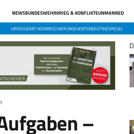
NEWS
BUNDESWEHR
KRIEG & KONFLIKTE
UNMANNED
GROSSGERÄT HEER
BESCHAFFUNG
EVENTS
INDUSTRIESPIEGEL
D
25
Aufgaben –