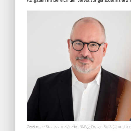
Zwei neue Staatssekretäre im BMVg: Dr. Jan Stöß (l.) und Jen