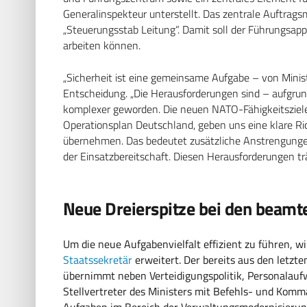
Generalinspekteur unterstellt. Das zentrale Auftra
„Steuerungsstab Leitung“. Damit soll der Führungsappa
arbeiten können.
„Sicherheit ist eine gemeinsame Aufgabe – von Ministe
Entscheidung. „Die Herausforderungen sind – aufgrun
komplexer geworden. Die neuen NATO-Fähigkeitsziele
Operationsplan Deutschland, geben uns eine klare R
übernehmen. Das bedeutet zusätzliche Anstrengungen
der Einsatzbereitschaft. Diesen Herausforderungen t
Neue Dreierspitze bei den beamt
Um die neue Aufgabenvielfalt effizient zu führen, 
Staatssekretär
erweitert. Der bereits aus den letzt
übernimmt neben Verteidigungspolitik, Personalaufw
Stellvertreter des Ministers mit Befehls- und Komma
Aufgaben im Bereich der Verwaltungsmodernisieru