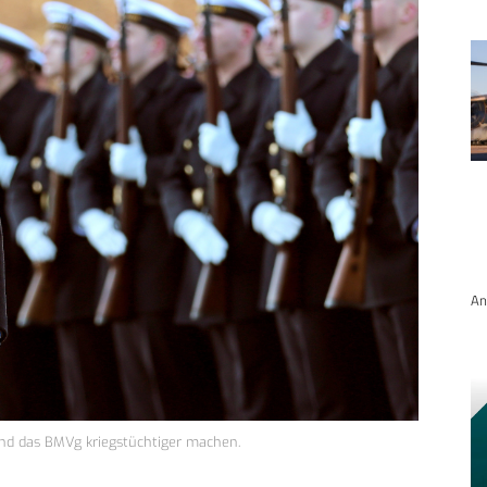
An
 und das BMVg kriegstüchtiger machen.