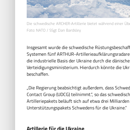
Die schwedische ARCHER-Artillerie bietet während einer Ü
Foto: NATO / SSgt Dan Bardsley
Insgesamt wurde die schwedische Rüstungsbeschaf
Systemen fünf ARTHUR-Artillerieaufklärungsradare
die industrielle Basis der Ukraine durch die dänisch
Verteidigungsministerium. Hierdurch könnte die Ukra
beschaffen.
„Die Regierung beabsichtigt außerdem, dass Schwede
Contact Group (UDCG) teilnimmt.“, so das schwedisc
Artilleriepakets beläuft sich auf etwa drei Milliarden
Unterstützungspakets Schwedens für die Ukraine.“
Artillerie für die Ukraine