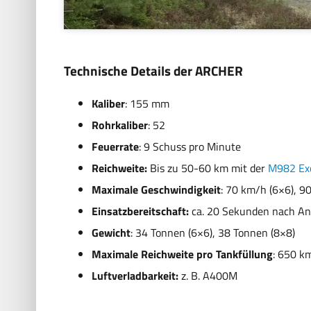
Technische Details der ARCHER
Kaliber
: 155 mm
Rohrkaliber
: 52
Feuerrate
: 9 Schuss pro Minute
Reichweite:
Bis zu 50-60 km mit der
M982 Exc
Maximale Geschwindigkeit
: 70 km/h (6×6), 9
Einsatzbereitschaft:
ca. 20 Sekunden nach Ank
Gewicht
: 34 Tonnen (6×6), 38 Tonnen (8×8)
Maximale Reichweite pro Tankfüllung
: 650 km
Luftverladbarkeit:
z. B. A400M