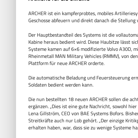
ARCHER ist ein kampferprobtes, mobiles Artilleriesy
Geschosse abfeuern und direkt danach die Stellung
Der Hauptbestandteil des Systems ist die vollauto
Kabine heraus bedient wird. Diese Haubitze lässt sic
Systeme kamen auf 6×6 modifizierte Volvo A30D, mit
Rheinmetall MAN Military Vehicles (RMMV), von d
Plattform für neue ARCHER orderte.
Die automatische Beladung und Feuersteuerung ermögl
Soldaten bedient werden kann​.
Die nun bestellten 18 neuen ARCHER sollen die acht
ergänzen. „Dies ist eine gute Nachricht, sowohl hier
Lena Gillström, CEO von BAE Systems Bofors. Bishe
Streitkräfte auch nur Lob gehört. „Der einzige Kriti
erhalten haben, war, dass sie zu wenige Systeme ha