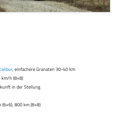
alibur
, einfachere Granaten 30-40 km
0 km/h (8×8)
unft in der Stellung
​ (6×6), 800 km (8×8)