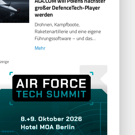
ALA.COM will Polens nächster
großer DefenceTech-Player
werden
Drohnen, Kampfboote,
Raketenartillerie und eine eigene
Führungssoftware – und das…
Mehr
zeige