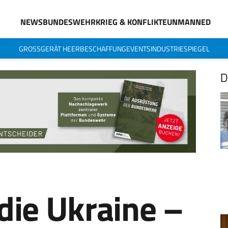
NEWS
BUNDESWEHR
KRIEG & KONFLIKTE
UNMANNED
GROSSGERÄT HEER
BESCHAFFUNG
EVENTS
INDUSTRIESPIEGEL
D
r die Ukraine –