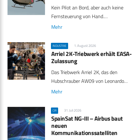
Kein Pilot an Bord, aber auch keine
Fernsteuerung von Hand.…
Mehr
1. August 2026
INDUSTRIE
Arriel 2K-Triebwerk erhält EASA-
Zulassung
Das Triebwerk Arriel 2K, das den
Hubschrauber AW09 von Leonardo…
Mehr
31. Juli 2026
CIR
SpainSat NG-III – Airbus baut
neuen
Kommunikationssatelliten