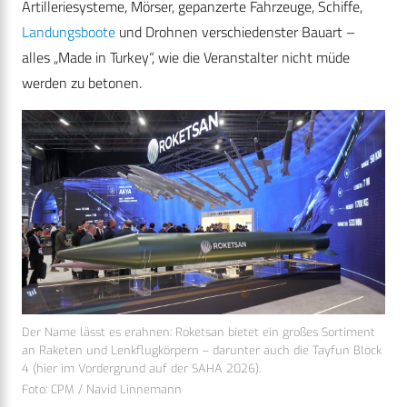
Artilleriesysteme, Mörser, gepanzerte Fahrzeuge, Schiffe,
Landungsboote
und Drohnen verschiedenster Bauart –
alles „Made in Turkey“, wie die Veranstalter nicht müde
werden zu betonen.
Der Name lässt es erahnen: Roketsan bietet ein großes Sortiment
an Raketen und Lenkflugkörpern – darunter auch die Tayfun Block
4 (hier im Vordergrund auf der SAHA 2026).
Foto: CPM / Navid Linnemann