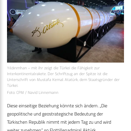
Yıldırımhan – mit ihr zeigt die Türkei die Fähigkeit zur
Interkontinentalrakete. Der Schriftzug an der Spitze ist die
Unterschrift von Mustafa Kemal Atatürk, dem Staatsgründer der
Türkei.
Foto: CPM / Navid Linnemann
Diese einseitige Beziehung könnte sich ändern. „Die
geopolitische und geostrategische Bedeutung der
Türkischen Republik nimmt mit jedem Tag zu und wird
weiter zunehmen“, so Flottillenadmiral Aktürk.