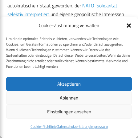
autokratischen Staat geworden, der
NATO-Solidarität
selektiv interpretiert
und eigene geopolitische Interessen
verfolgt, die nicht immer mit denen Deutschlands
Cookie-Zustimmung verwalten
übereinstimmen.
Um dir ein optimales Erlebnis zu bieten, verwenden wir Technologien wie
Cookies, um Geräteinformationen zu speichern und/oder darauf zuzugreifen.
Wenn du diesen Technologien zustimmst, können wir Daten wie das
Surfverhalten oder eindeutige IDs auf dieser Website verarbeiten. Wenn du deine
Zustimmung nicht erteilst oder zurückziehst, können bestimmte Merkmale und
Funktionen beeinträchtigt werden.
Akzeptieren
Ablehnen
Auf einem Hügel bei Izmir ist die türkische Nationalflagge
Einstellungen ansehen
großflächig auf dem Boden aufgemalt; darunter steht: „GÜÇLÜYÜZ
– CESURUZ – HAZIRIZ" („Wir sind stark – wir sind mutig – wir sind
Cookie-Richtlinie
Datenschutzerklärung
Impressum
bereit").
Foto: CPM / Navid Linnemann