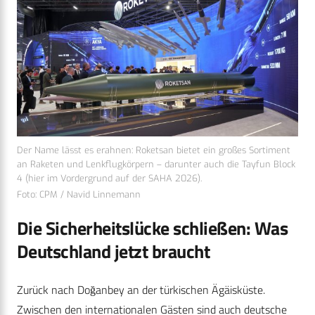
Der Name lässt es erahnen: Roketsan bietet ein großes Sortiment
an Raketen und Lenkflugkörpern – darunter auch die Tayfun Block
4 (hier im Vordergrund auf der SAHA 2026).
Foto: CPM / Navid Linnemann
Die Sicherheitslücke schließen: Was
Deutschland jetzt braucht
Zurück nach Doğanbey an der türkischen Ägäisküste.
Zwischen den internationalen Gästen sind auch deutsche