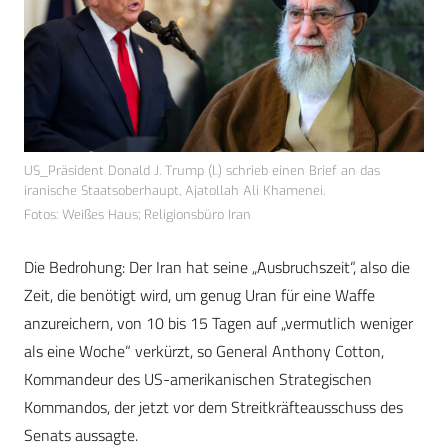
US_Präsident Donald J. Trump (l.) schrieb einen Brief an das
iranische Staatsoberhaupt, Ajatollah Ali Khamenei.
Fotos: Weißes Haus; Religionsbüro Iran
Die Bedrohung: Der Iran hat seine „Ausbruchszeit“, also die
Zeit, die benötigt wird, um genug Uran für eine Waffe
anzureichern, von 10 bis 15 Tagen auf „vermutlich weniger
als eine Woche“ verkürzt, so General Anthony Cotton,
Kommandeur des US-amerikanischen Strategischen
Kommandos, der jetzt vor dem Streitkräfteausschuss des
Senats aussagte.