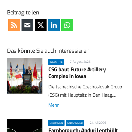
Beitrag teilen
Das könnte Sie auch interessieren
7. August 2026
INDUSTRIE
CSG baut Future Artillery
Complex in Iowa
Die tschechische Czechoslovak Group
(CSG) mit Hauptsitz in Den Haag,…
Mehr
21. Juli 2026
DROHNEN
UNMANNED
Farnborough: Anduril enthüllt