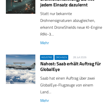
jedem Einsatz dazulernt
Statt nur bekannte
Drohnensignaturen abzugleichen,
erkennt DroneShields neue KI-Engine
RfAI-3…
Mehr
28. Juli 2026
INDUSTRIE
DROHNEN
Nahost: Saab erhält Auftrag für
GlobalEye
Saab hat einen Auftrag über zwei
GlobalEye-Flugzeuge von einem
Land…
Mehr