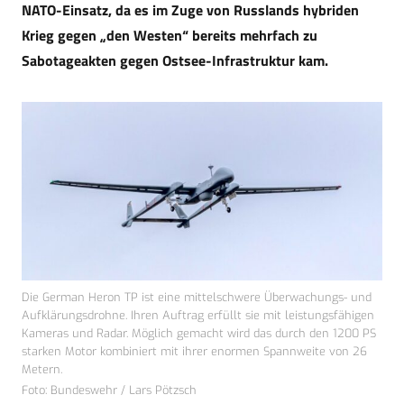
NATO-Einsatz, da es im Zuge von Russlands hybriden
Krieg gegen „den Westen“ bereits mehrfach zu
Sabotageakten gegen Ostsee-Infrastruktur kam.
Die German Heron TP ist eine mittelschwere Überwachungs- und
Aufklärungsdrohne. Ihren Auftrag erfüllt sie mit leistungsfähigen
Kameras und Radar. Möglich gemacht wird das durch den 1200 PS
starken Motor kombiniert mit ihrer enormen Spannweite von 26
Metern.
Foto: Bundeswehr / Lars Pötzsch