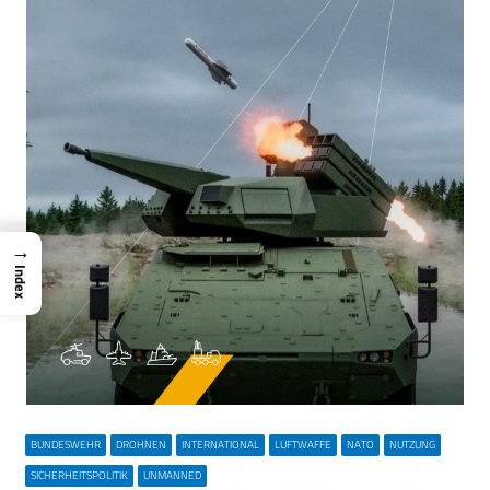
→
Index
BUNDESWEHR
DROHNEN
INTERNATIONAL
LUFTWAFFE
NATO
NUTZUNG
SICHERHEITSPOLITIK
UNMANNED