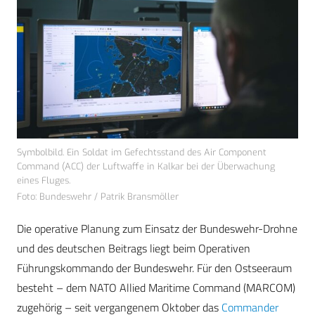
Symbolbild. Ein Soldat im Gefechtsstand des Air Component
Command (ACC) der Luftwaffe in Kalkar bei der Überwachung
eines Fluges.
Foto: Bundeswehr / Patrik Bransmöller
Die operative Planung zum Einsatz der Bundeswehr-Drohne
und des deutschen Beitrags liegt beim Operativen
Führungskommando der Bundeswehr. Für den Ostseeraum
besteht – dem NATO Allied Maritime Command (MARCOM)
zugehörig – seit vergangenem Oktober das
Commander