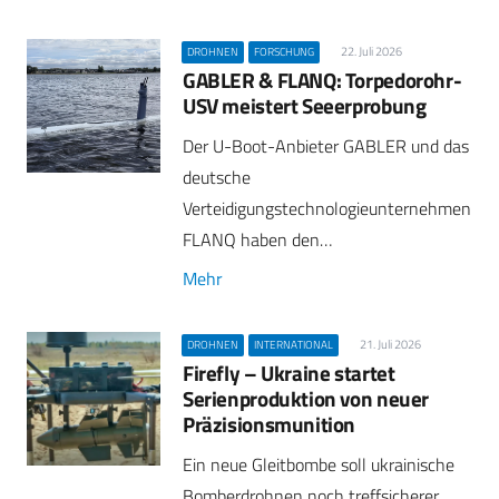
22. Juli 2026
DROHNEN
FORSCHUNG
GABLER & FLANQ: Torpedorohr-
USV meistert Seeerprobung
Der U-Boot-Anbieter GABLER und das
deutsche
Verteidigungstechnologieunternehmen
FLANQ haben den…
Mehr
21. Juli 2026
DROHNEN
INTERNATIONAL
Firefly – Ukraine startet
Serienproduktion von neuer
Präzisionsmunition
Ein neue Gleitbombe soll ukrainische
Bomberdrohnen noch treffsicherer