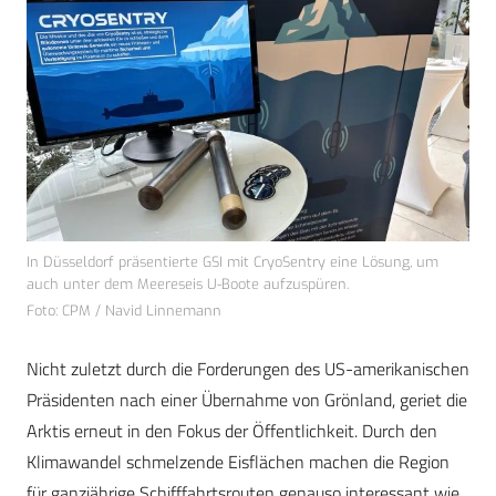
In Düsseldorf präsentierte GSI mit CryoSentry eine Lösung, um
auch unter dem Meereseis U-Boote aufzuspüren.
Foto: CPM / Navid Linnemann
Nicht zuletzt durch die Forderungen des US-amerikanischen
Präsidenten nach einer Übernahme von Grönland, geriet die
Arktis erneut in den Fokus der Öffentlichkeit. Durch den
Klimawandel schmelzende Eisflächen machen die Region
für ganzjährige Schifffahrtsrouten genauso interessant wie