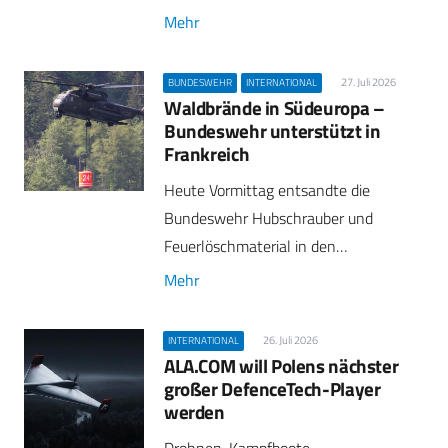
Mehr
27. Juli 2026
BUNDESWEHR
INTERNATIONAL
Waldbrände in Südeuropa –
Bundeswehr unterstützt in
Frankreich
Heute Vormittag entsandte die
Bundeswehr Hubschrauber und
Feuerlöschmaterial in den…
Mehr
26. Juli 2026
INTERNATIONAL
ALA.COM will Polens nächster
großer DefenceTech-Player
werden
Drohnen, Kampfboote,