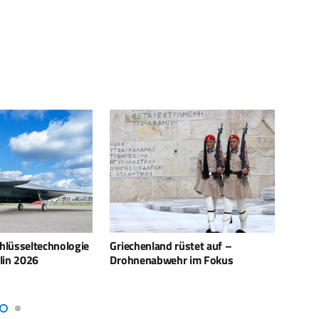
üstet auf –
DSEI: Spezialfahrzeug Foxhound
NEROD
r im Fokus
mit RIwP-Turm für die
komme
Luftverteidigung vorgestellt