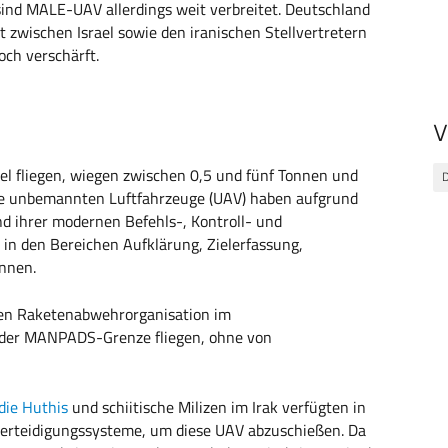
 sind MALE-UAV allerdings weit verbreitet. Deutschland
kt zwischen Israel sowie den iranischen Stellvertretern
och verschärft.
V
l fliegen, wiegen zwischen 0,5 und fünf Tonnen und
ese unbemannten Luftfahrzeuge (UAV) haben aufgrund
nd ihrer modernen Befehls-, Kontroll- und
 den Bereichen Aufklärung, Zielerfassung,
nnen.
chen Raketenabwehrorganisation im
der MANPADS-Grenze fliegen, ohne von
die Huthis
und schiitische Milizen im Irak verfügten in
verteidigungssysteme, um diese UAV abzuschießen. Da