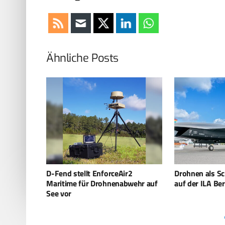
Ähnliche Posts
r2
Drohnen als Schlüsseltechnologie
Griechenland r
wehr auf
auf der ILA Berlin 2026
Drohnenabweh