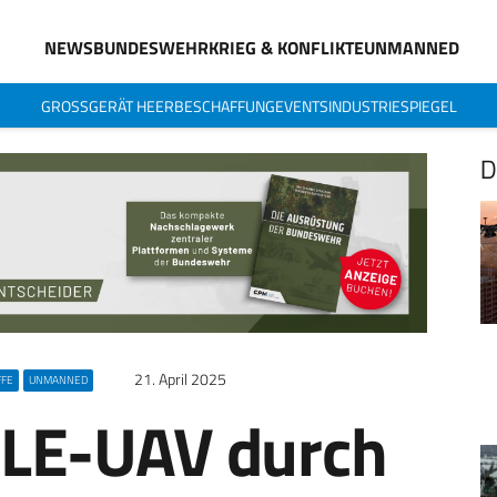
NEWS
BUNDESWEHR
KRIEG & KONFLIKTE
UNMANNED
GROSSGERÄT HEER
BESCHAFFUNG
EVENTS
INDUSTRIESPIEGEL
D
21. April 2025
FFE
UNMANNED
ALE-UAV durch