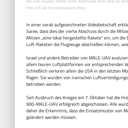
Die USA müssen immer mehr Abschüsse ihrer einst so ein
Foto: U.S. Air Force/Gracelynn Hess
In einer vorab aufgezeichneten Videobotschaft erklä
Saree, dass dies der vierte Abschuss durch die Mili
Milizen „eine lokal hergestellte Rakete“ ein, um di
Luft-Raketen die Flugzeuge abschießen können, wie 
Israel und andere Betreiber von MALE-UAV evaluier
allem teuren Luftplattformen vor entsprechenden V
Schließlich verloren allein die USA in den letzte
flogen. Sie wurden von iranischen Luftverteidigun
betrieben werden.
Seit Ausbruch des Krieges am 7. Oktober hat die Hi
900-MALE-UAV erfolgreich abgeschossen. Alle wurd
daher die Erkenntnis, dass die Einsatzmuster von
geändert werden müssen.