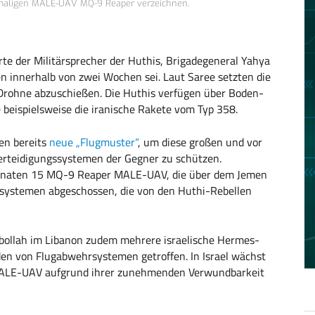
maligen MALE-UAV MQ-9 Reaper verzeichnen.
rte der Militärsprecher der Huthis, Brigadegeneral Yahya
zen innerhalb von zwei Wochen sei. Laut Saree setzten die
e Drohne abzuschießen. Die Huthis verfügen über Boden-
beispielsweise die iranische Rakete vom Typ 358.
en bereits
neue „Flugmuster“
, um diese großen und vor
erteidigungssystemen der Gegner zu schützen.
n Monaten 15 MQ-9 Reaper MALE-UAV, die über dem Jemen
gssystemen abgeschossen, die von den Huthi-Rebellen
sbollah im Libanon zudem mehrere israelische Hermes-
en von Flugabwehrsystemen getroffen. In Israel wächst
 MALE-UAV aufgrund ihrer zunehmenden Verwundbarkeit