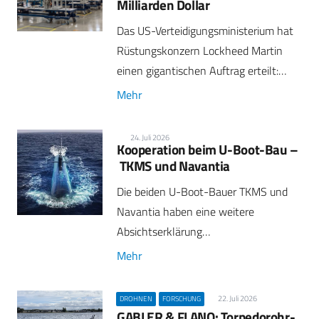
Milliarden Dollar
Das US-Verteidigungsministerium hat
Rüstungskonzern Lockheed Martin
einen gigantischen Auftrag erteilt:…
Mehr
24. Juli 2026
Kooperation beim U-Boot-Bau –
TKMS und Navantia
Die beiden U-Boot-Bauer TKMS und
Navantia haben eine weitere
Absichtserklärung…
Mehr
22. Juli 2026
DROHNEN
FORSCHUNG
GABLER & FLANQ: Torpedorohr-