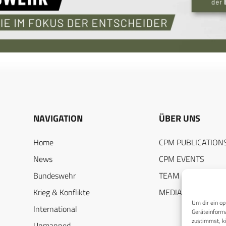
NAVIGATION
ÜBER UNS
Home
CPM PUBLICATION
News
CPM EVENTS
Bundeswehr
TEAM
Krieg & Konflikte
MEDIADATEN
Um dir ein op
International
Geräteinforma
zustimmst, kö
Unmanned