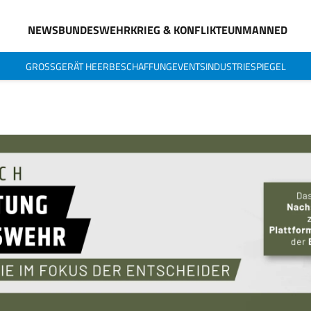
NEWS
BUNDESWEHR
KRIEG & KONFLIKTE
UNMANNED
GROSSGERÄT HEER
BESCHAFFUNG
EVENTS
INDUSTRIESPIEGEL