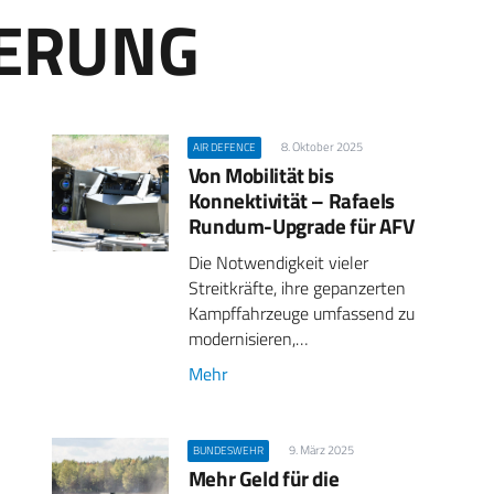
ERUNG
8. Oktober 2025
AIR DEFENCE
Von Mobilität bis
Konnektivität – Rafaels
Rundum-Upgrade für AFV
Die Notwendigkeit vieler
Streitkräfte, ihre gepanzerten
Kampffahrzeuge umfassend zu
modernisieren,…
Mehr
9. März 2025
BUNDESWEHR
Mehr Geld für die