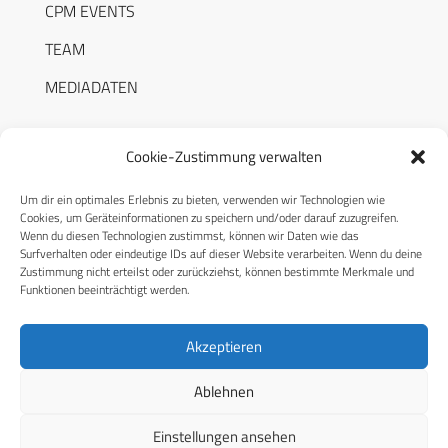
CPM EVENTS
TEAM
MEDIADATEN
Cookie-Zustimmung verwalten
Um dir ein optimales Erlebnis zu bieten, verwenden wir Technologien wie
RECHTLICHES
Cookies, um Geräteinformationen zu speichern und/oder darauf zuzugreifen.
Wenn du diesen Technologien zustimmst, können wir Daten wie das
Surfverhalten oder eindeutige IDs auf dieser Website verarbeiten. Wenn du deine
Datenschutzerklärung
Zustimmung nicht erteilst oder zurückziehst, können bestimmte Merkmale und
Funktionen beeinträchtigt werden.
Cookie-Richtlinie (EU)
AGB
Akzeptieren
Compliance
Ablehnen
Impressum
Einstellungen ansehen