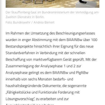
Der Stauffenberg-Saal im Bundesministerium der Verteidigung am
Zweiten Dienstsitz in Berlin.
Foto: Bundeswehr / Andrea Bienert
Im Rahmen der Umsetzung des Beschleunigungserlasses
wurden in enger Abstimmung mit dem BAAINBw über 100
Bestandsprojekte hinsichtlich ihrer Eignung für das neue
Standardverfahren in Verbindung mit der schnellen
Beschaffung von marktverfügbarem Gerät geprüft. Mit der
Zusammenlegung der Analysephase 1 und 2 zur
Analysephase gelingt es dem BAAINBw und PlgABw
innerhalb von sechs Monaten bedarfs- und
haushaltsbegründende Dokumente, die sogenannte
„Fähigkeitslücke und Funktionale Forderung mit
Lösungsvorschlag“, zu erarbeiten und zur