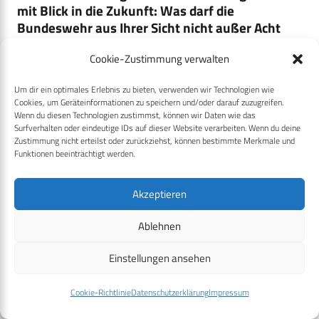
mit Blick in die Zukunft: Was darf die
Bundeswehr aus Ihrer Sicht nicht außer Acht
lassen, um eine „nachhaltige Kriegstüchtigkeit“
Cookie-Zustimmung verwalten
zu erreichen?
Um dir ein optimales Erlebnis zu bieten, verwenden wir Technologien wie
Wir müssen mit Bedauern feststellen, dass aufgrund der
Cookies, um Geräteinformationen zu speichern und/oder darauf zuzugreifen.
Wenn du diesen Technologien zustimmst, können wir Daten wie das
aktuellen sicherheitspolitischen Lage der Krieg als Treiber
Surfverhalten oder eindeutige IDs auf dieser Website verarbeiten. Wenn du deine
für Innovation wieder eine Rolle spielt. Schon seit einiger
Zustimmung nicht erteilst oder zurückziehst, können bestimmte Merkmale und
Funktionen beeinträchtigt werden.
Zeit wurde Innovation primär in der zivilen Wirtschaft
„produziert“, und das Militär war in irgendeiner Form dann
Akzeptieren
Nutznießer von solchen zivil getriebenen Entwicklungen.
Zumindest für die Rüstung könnte sich das in Teilen aber
Ablehnen
jetzt wieder umkehren – die Erfahrungen aus dem
Angriffskrieg Russlands gegen die Ukraine werden aktuell in
Einstellungen ansehen
militärische Innovationen umgewandelt. Hier hat sich eine
Cookie-Richtlinie
Datenschutzerklärung
Impressum
große Dynamik entwickelt. Diese Entwicklungen müssen
wir als Bundeswehr aktiv aufnehmen und mitgestalten,