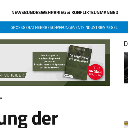
NEWS
BUNDESWEHR
KRIEG & KONFLIKTE
UNMANNED
GROSSGERÄT HEER
BESCHAFFUNG
EVENTS
INDUSTRIESPIEGEL
D
24
ung der