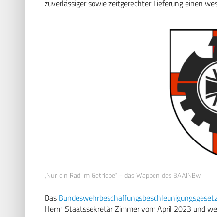
zuverlässiger sowie zeitgerechter Lieferung einen wes
„Nur ein Rad im Getriebe“ – das Wappen des BAAINBw
Das
Bundeswehrbeschaffungsbeschleunigungsgeset
Herrn Staatssekretär Zimmer vom April 2023 und wei