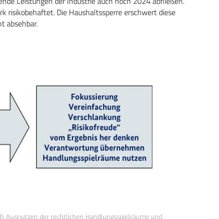
ende Leistungen der Industrie auch noch 2024 abfließen.
k risikobehaftet. Die Haushaltssperre erschwert diese
ht absehbar.
rch Ausnutzen der rechtlichen Handlungsspielräume und