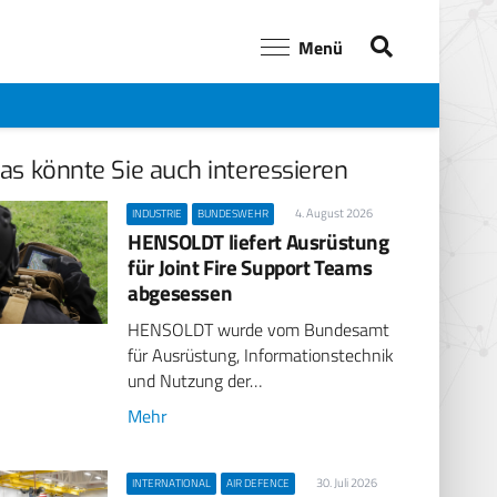
Menü
as könnte Sie auch interessieren
4. August 2026
INDUSTRIE
BUNDESWEHR
HENSOLDT liefert Ausrüstung
für Joint Fire Support Teams
abgesessen
HENSOLDT wurde vom Bundesamt
für Ausrüstung, Informationstechnik
und Nutzung der…
Mehr
30. Juli 2026
INTERNATIONAL
AIR DEFENCE