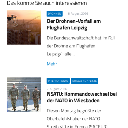
Das könnte Sie auch interessieren
8. August 2026
DROHNEN
Der Drohnen-Vorfall am
Flughafen Leipzig
Die Bundesanwaltschaft hat im Fall
der Drohne am Flughafen
Leipzig/Halle…
Mehr
INTERNATIONAL
KRIEG & KONFLIKTE
7. August 2026
NSATU: Kommandowechsel bei
der NATO in Wiesbaden
Diesen Montag begrüßte der
Oberbefehlshaber der NATO-
Streitkräfte in Europa (SACEUR),…