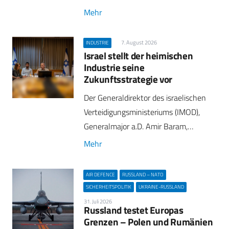
Mehr
7. August 2026
INDUSTRIE
Israel stellt der heimischen
Industrie seine
Zukunftsstrategie vor
Der Generaldirektor des israelischen
Verteidigungsministeriums (IMOD),
Generalmajor a.D. Amir Baram,…
Mehr
AIR DEFENCE
RUSSLAND – NATO
SICHERHEITSPOLITIK
UKRAINE-RUSSLAND
31. Juli 2026
Russland testet Europas
Grenzen – Polen und Rumänien