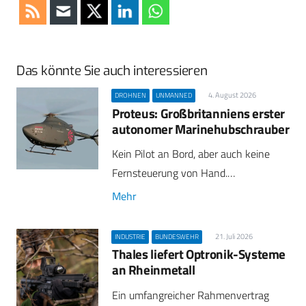
Das könnte Sie auch interessieren
4. August 2026
DROHNEN
UNMANNED
Proteus: Großbritanniens erster
autonomer Marinehubschrauber
Kein Pilot an Bord, aber auch keine
Fernsteuerung von Hand.…
Mehr
21. Juli 2026
INDUSTRIE
BUNDESWEHR
Thales liefert Optronik-Systeme
an Rheinmetall
Ein umfangreicher Rahmenvertrag