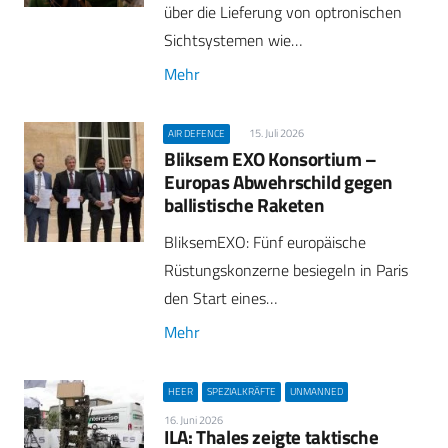
über die Lieferung von optronischen
Sichtsystemen wie…
Mehr
15. Juli 2026
AIR DEFENCE
Bliksem EXO Konsortium –
Europas Abwehrschild gegen
ballistische Raketen
BliksemEXO: Fünf europäische
Rüstungskonzerne besiegeln in Paris
den Start eines…
Mehr
HEER
SPEZIALKRÄFTE
UNMANNED
16. Juni 2026
ILA: Thales zeigte taktische