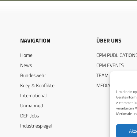
NAVIGATION
ÜBER UNS
Home
CPM PUBLICATION
News
CPM EVENTS
Bundeswehr
TEAM
Krieg & Konflikte
MEDIADATEN
Um dir ein op
International
Geräteinforma
zustimmst, kö
Unmanned
verarbeiten. 
Merkmale und
DEF-Jobs
Industriespiegel
Akz