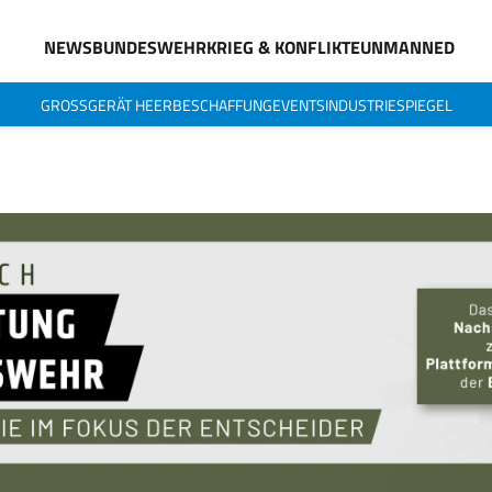
NEWS
BUNDESWEHR
KRIEG & KONFLIKTE
UNMANNED
GROSSGERÄT HEER
BESCHAFFUNG
EVENTS
INDUSTRIESPIEGEL