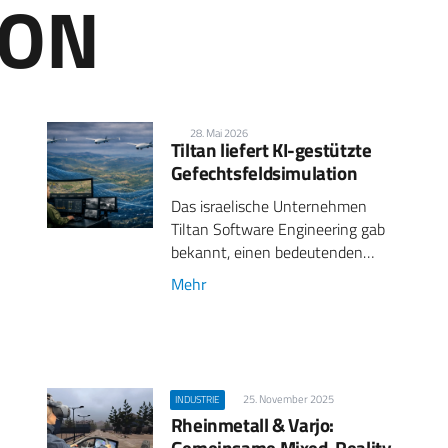
ION
28. Mai 2026
Tiltan liefert KI-gestützte
Gefechtsfeldsimulation
Das israelische Unternehmen
Tiltan Software Engineering gab
bekannt, einen bedeutenden…
Mehr
25. November 2025
INDUSTRIE
Rheinmetall & Varjo:
Gemeinsame Mixed-Reality-