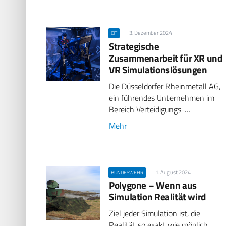
3. Dezember 2024
CIT
Strategische
Zusammenarbeit für XR und
VR Simulationslösungen
Die Düsseldorfer Rheinmetall AG,
ein führendes Unternehmen im
Bereich Verteidigungs-…
Mehr
1. August 2024
BUNDESWEHR
Polygone – Wenn aus
Simulation Realität wird
Ziel jeder Simulation ist, die
Realität so exakt wie möglich…