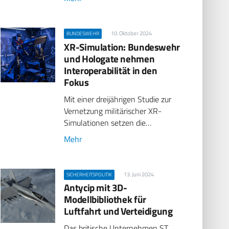
10. Oktober 2024
BUNDESWEHR
XR-Simulation: Bundeswehr
und Hologate nehmen
Interoperabilität in den
Fokus
Mit einer dreijährigen Studie zur
Vernetzung militärischer XR-
Simulationen setzen die…
Mehr
13. Juni 2024
SICHERHEITSPOLITIK
Antycip mit 3D-
Modellbibliothek für
Luftfahrt und Verteidigung
Das britische Unternehmen ST