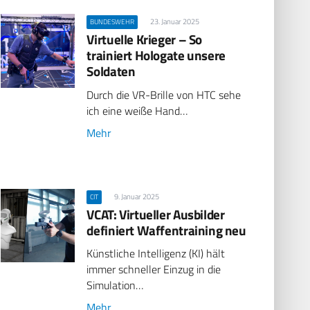
23. Januar 2025
BUNDESWEHR
Virtuelle Krieger – So
trainiert Hologate unsere
Soldaten
Durch die VR-Brille von HTC sehe
ich eine weiße Hand…
Mehr
9. Januar 2025
CIT
VCAT: Virtueller Ausbilder
definiert Waffentraining neu
Künstliche Intelligenz (KI) hält
immer schneller Einzug in die
Simulation…
Mehr