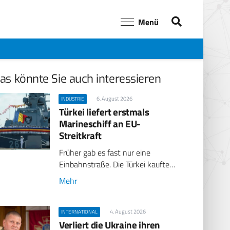
Menü
as könnte Sie auch interessieren
6. August 2026
INDUSTRIE
Türkei liefert erstmals
Marineschiff an EU-
Streitkraft
Früher gab es fast nur eine
Einbahnstraße. Die Türkei kaufte…
Mehr
4. August 2026
INTERNATIONAL
Verliert die Ukraine ihren