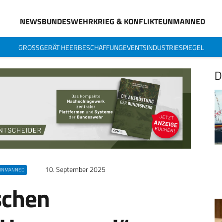
NEWS
BUNDESWEHR
KRIEG & KONFLIKTE
UNMANNED
GROSSGERÄT HEER
BESCHAFFUNG
EVENTS
INDUSTRIESPIEGEL
D
10. September 2025
UNMANNED
schen