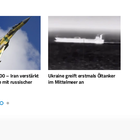
erstmals Öltanker
NSPA vergibt Auftrag zur
Kamik
an
Lieferung von Patriot
setzt
Lenkflugkörpern an COMLOG
Droh