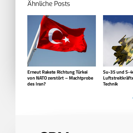
Ähnliche Posts
Türkei
Su-35 und S-400 – Iran verstärkt
Ukraine greift 
chtprobe
Luftstreitkräfte mit russischer
im Mittelmeer 
Technik