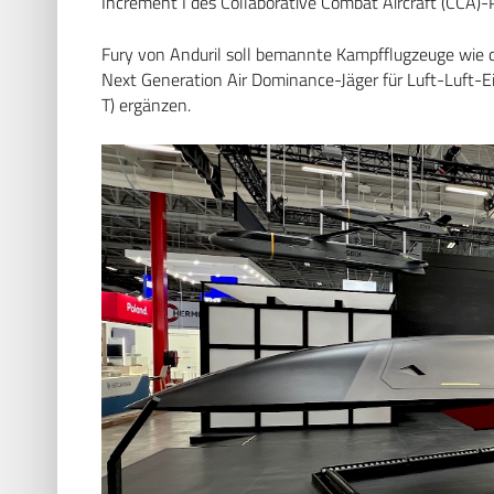
Increment I des Collaborative Combat Aircraft (CCA)-
Fury von Anduril soll bemannte Kampfflugzeuge wie d
Next Generation Air Dominance-Jäger für Luft-Luf
T) ergänzen.