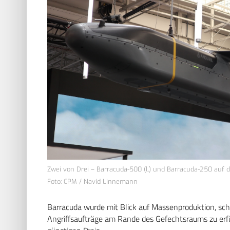
Zwei von Drei – Barracuda-500 (l.) und Barracuda-250 auf d
Foto: CPM / Navid Linnemann
Barracuda wurde mit Blick auf Massenproduktion, schn
Angriffsaufträge am Rande des Gefechtsraums zu erfül