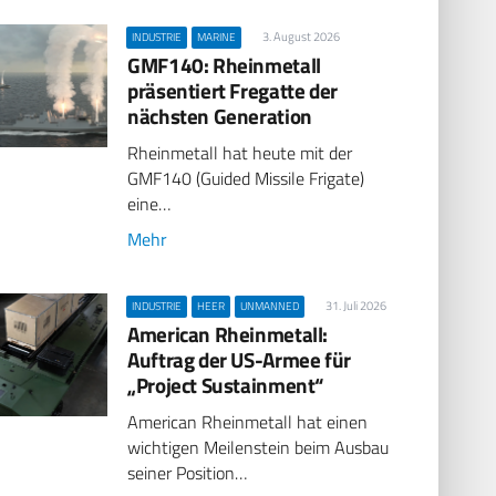
3. August 2026
INDUSTRIE
MARINE
GMF140: Rheinmetall
präsentiert Fregatte der
nächsten Generation
Rheinmetall hat heute mit der
GMF140 (Guided Missile Frigate)
eine…
Mehr
31. Juli 2026
INDUSTRIE
HEER
UNMANNED
American Rheinmetall:
Auftrag der US-Armee für
„Project Sustainment“
American Rheinmetall hat einen
wichtigen Meilenstein beim Ausbau
seiner Position…