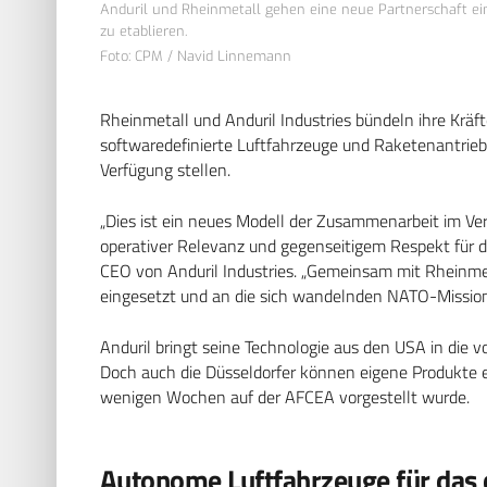
Anduril und Rheinmetall gehen eine neue Partnerschaft ei
zu etablieren.
Foto: CPM / Navid Linnemann
Rheinmetall und Anduril Industries bündeln ihre Kräft
softwaredefinierte Luftfahrzeuge und Raketenantrieb
Verfügung stellen.
„Dies ist ein neues Modell der Zusammenarbeit im Ve
operativer Relevanz und gegenseitigem Respekt für die
CEO von Anduril Industries. „Gemeinsam mit Rheinmeta
eingesetzt und an die sich wandelnden NATO-Missio
Anduril bringt seine Technologie aus den USA in die 
Doch auch die Düsseldorfer können eigene Produkte e
wenigen Wochen auf der AFCEA vorgestellt wurde.
Autonome Luftfahrzeuge für das d