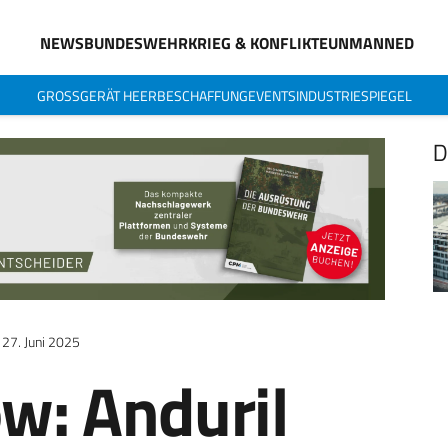
NEWS
BUNDESWEHR
KRIEG & KONFLIKTE
UNMANNED
GROSSGERÄT HEER
BESCHAFFUNG
EVENTS
INDUSTRIESPIEGEL
D
27. Juni 2025
ow: Anduril