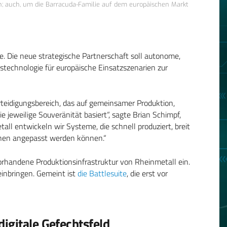
n; auch, um die Barracuda-Familie auf dem europäischen Markt
e. Die neue strategische Partnerschaft soll autonome,
stechnologie für europäische Einsatzszenarien zur
rteidigungsbereich, das auf gemeinsamer Produktion,
 jeweilige Souveränität basiert“, sagte Brian Schimpf,
ll entwickeln wir Systeme, die schnell produziert, breit
nen angepasst werden können.“
vorhandene Produktionsinfrastruktur von Rheinmetall ein.
inbringen. Gemeint ist
die Battlesuite
, die erst vor
igitale Gefechtsfeld