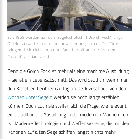
Seit 1958 werden auf dem Segelschulschiff „Gorch Fock“ junge
Offiziersanwärterinnen und -anwärter ausgebildet. Die Törns
bringen die Kadettinnen und Kadetten oft an ihre Grenzen.
Foto: HR / Julian Kiesche
Denn die Gorch Fock ist mehr als eine maritime Ausbildung
– sie ist ein Lebensabschnitt. Das wird deutlich, wenn man
den Kadetten bei ihrem Alltag an Deck zuschaut. Von den
Wochen unter Segeln
werden sie noch lange erzählen
können. Doch auch sie stellen sich die Frage, wie relevant
eine traditionelle Ausbildung in der modernen Marine noch
ist. Moderne Technologien und Waffensysteme, die mit den
Kanonen auf alten Segelschiffen längst nichts mehr