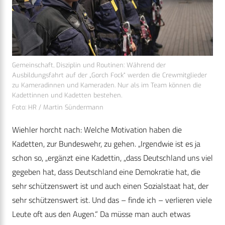
Gemeinschaft, Disziplin und Routinen: Während der
Ausbildungsfahrt auf der „Gorch Fock“ werden die Crewmitglieder
zu Kameradinnen und Kameraden. Nur als im Team können die
Kadettinnen und Kadetten bestehen.
Foto: HR / Martin Sündermann
Wiehler horcht nach: Welche Motivation haben die
Kadetten, zur Bundeswehr, zu gehen. „Irgendwie ist es ja
schon so, „ergänzt eine Kadettin, „dass Deutschland uns viel
gegeben hat, dass Deutschland eine Demokratie hat, die
sehr schützenswert ist und auch einen Sozialstaat hat, der
sehr schützenswert ist. Und das – finde ich – verlieren viele
Leute oft aus den Augen.“ Da müsse man auch etwas