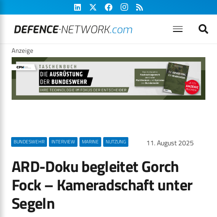
Anzeige
11. August 2025
BUNDESWEHR
INTERVIEW
MARINE
NUTZUNG
ARD-Doku begleitet Gorch
Fock – Kameradschaft unter
Segeln