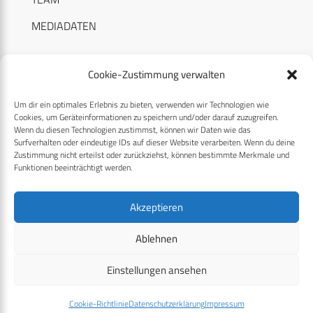
MEDIADATEN
Cookie-Zustimmung verwalten
Um dir ein optimales Erlebnis zu bieten, verwenden wir Technologien wie
RECHTLICHES
Cookies, um Geräteinformationen zu speichern und/oder darauf zuzugreifen.
Wenn du diesen Technologien zustimmst, können wir Daten wie das
Surfverhalten oder eindeutige IDs auf dieser Website verarbeiten. Wenn du deine
Datenschutzerklärung
Zustimmung nicht erteilst oder zurückziehst, können bestimmte Merkmale und
Funktionen beeinträchtigt werden.
Cookie-Richtlinie (EU)
AGB
Akzeptieren
Compliance
Ablehnen
Impressum
Einstellungen ansehen
© 2026 CPM GmbH – Alle Rechte vorbehalten
Cookie-Richtlinie
Datenschutzerklärung
Impressum