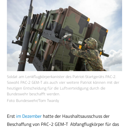
Soldat am Lenkflugkörperkanister des Patriot-Startgeräts PAC-2.
Sowohl PAC-2 GEM-T als auch vier weitere Patriot können mit der
heutigen Entscheidung für die Luftverteidigung durch die
Bundeswehr beschafft werden.
Foto: Bundeswehr/Tom Twardy
Erst
im Dezember
hatte der Haushaltsausschuss der
Beschaffung von PAC-2 GEM-T Abfangflugkörper für das