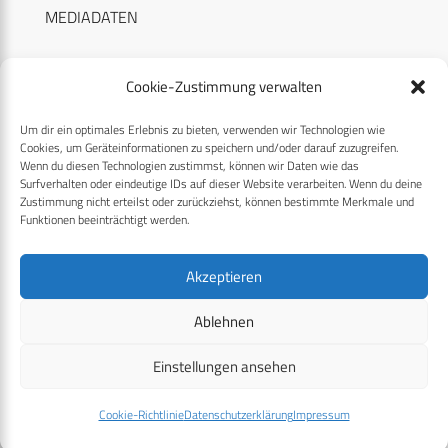
MEDIADATEN
Cookie-Zustimmung verwalten
Um dir ein optimales Erlebnis zu bieten, verwenden wir Technologien wie
RECHTLICHES
Cookies, um Geräteinformationen zu speichern und/oder darauf zuzugreifen.
Wenn du diesen Technologien zustimmst, können wir Daten wie das
Surfverhalten oder eindeutige IDs auf dieser Website verarbeiten. Wenn du deine
Datenschutzerklärung
Zustimmung nicht erteilst oder zurückziehst, können bestimmte Merkmale und
Funktionen beeinträchtigt werden.
Cookie-Richtlinie (EU)
AGB
Akzeptieren
Compliance
Ablehnen
Impressum
Einstellungen ansehen
© 2026 CPM GmbH – Alle Rechte vorbehalten
Cookie-Richtlinie
Datenschutzerklärung
Impressum